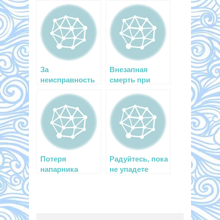
За
Внезапная
неисправность
смерть при
манометра
погружении
можно
поплатиться
жизнью
Потеря
Радуйтесь, пока
напарника
не упадете