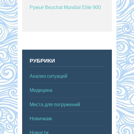
Ружьё Beuchat Mundial Elite 900
РУБРИКИ
Анализ ситуаций
Медицина
Места для погружений
Новичкам
Новости