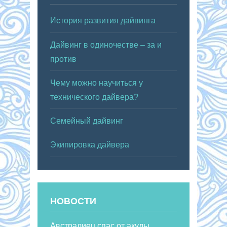
История развития дайвинга
Дайвинг в одиночестве – за и
против
Чему можно научиться у
технического дайвера?
Семейный дайвинг
Экипировка дайвера
НОВОСТИ
Австралиец спас от акулы