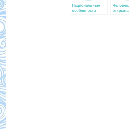
Национальные
Человек
особенности
открывш
обучения
дайвинг
подводному
плаванию