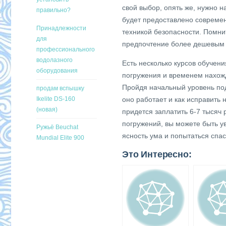
свой выбор, опять же, нужно н
правильно?
будет предоставлено совреме
Принадлежности
техникой безопасности. Помни
для
предпочтение более дешевым 
профессионального
водолазного
Есть несколько курсов обучен
оборудования
погружения и временем нахож
Пройдя начальный уровень под
продам вспышку
Ikelite DS-160
оно работает и как исправить 
(новая)
придется заплатить 6-7 тысяч
погружений, вы можете быть у
Ружьё Beuchat
ясность ума и попытаться спас
Mundial Elite 900
Это Интересно: