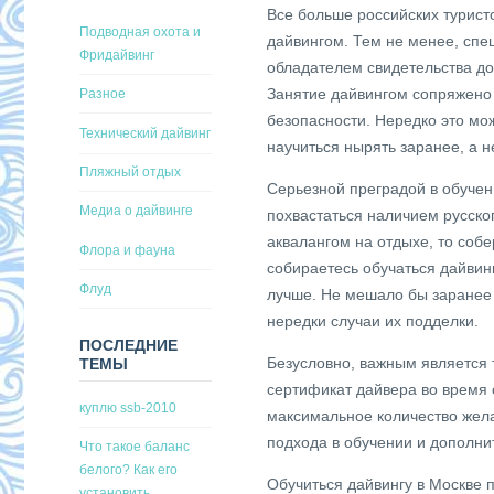
Все больше российских турист
Подводная охота и
дайвингом. Тем не менее, спе
Фридайвинг
обладателем свидетельства до
Занятие дайвингом сопряжено 
Разное
безопасности. Нередко это мо
Технический дайвинг
научиться нырять заранее, а 
Пляжный отдых
Серьезной преградой в обучен
Медиа о дайвинге
похвастаться наличием русско
аквалангом на отдыхе, то соб
Флора и фауна
собираетесь обучаться дайвин
Флуд
лучше. Не мешало бы заранее 
нередки случаи их подделки.
ПОСЛЕДНИЕ
Безусловно, важным является 
ТЕМЫ
сертификат дайвера во время 
куплю ssb-2010
максимальное количество жел
подхода в обучении и дополнит
Что такое баланс
белого? Как его
Обучиться дайвингу в Москве 
установить