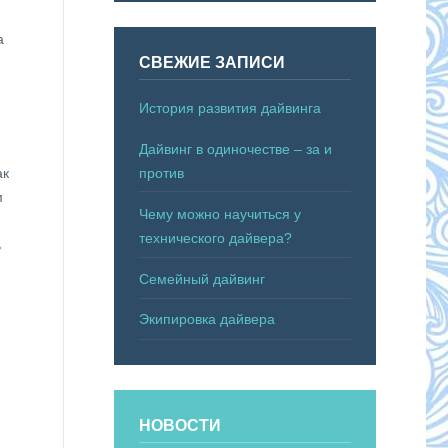
а
СВЕЖИЕ ЗАПИСИ
История развития дайвинга
й
Дайвинг в одиночестве – за и
против
ак
м
Чему можно научиться у
технического дайвера?
ь
Семейный дайвинг
Экипировка дайвера
НОВОСТИ