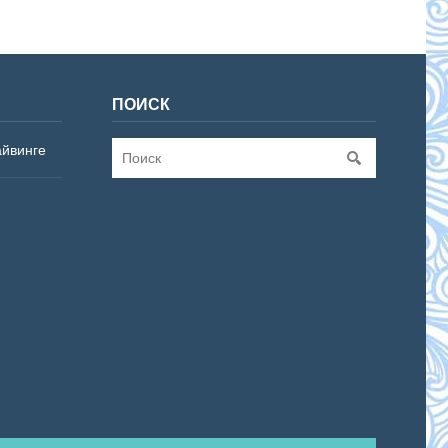
ПОИСК
айвинге