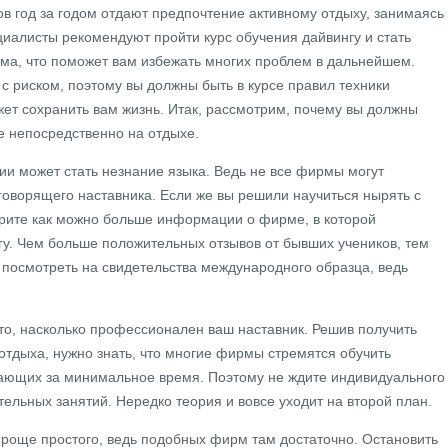
ов год за годом отдают предпочтение активному отдыху, занимаясь
циалисты рекомендуют пройти курс обучения дайвингу и стать
ма, что поможет вам избежать многих проблем в дальнейшем.
с риском, поэтому вы должны быть в курсе правил техники
жет сохранить вам жизнь. Итак, рассмотрим, почему вы должны
не непосредственно на отдыхе.
ии может стать незнание языка. Ведь не все фирмы могут
говорящего наставника. Если же вы решили научиться нырять с
ерите как можно больше информации о фирме, в которой
гу. Чем больше положительных отзывов от бывших учеников, тем
посмотреть на свидетельства международного образца, ведь
то, насколько профессионален ваш наставник. Решив получить
отдыха, нужно знать, что многие фирмы стремятся обучить
ающих за минимальное время. Поэтому не ждите индивидуального
ельных занятий. Нередко теория и вовсе уходит на второй план.
проще простого, ведь подобных фирм там достаточно. Остановить