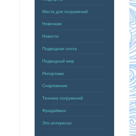
Места для погружений
Новичкам
Новости
Подводная охота
Подводный мир
Репортажи
Снаряжение
Техника погружений
Фридайвинг
Это интересно