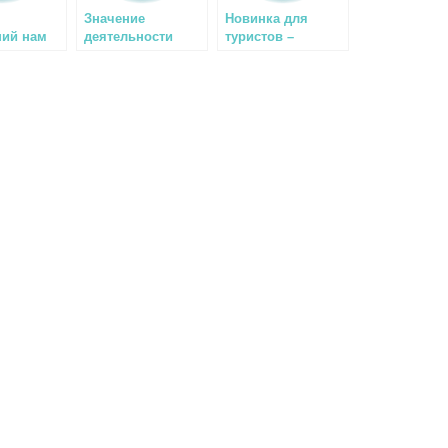
,
Значение
Новинка для
ий нам
деятельности
туристов –
CMAS
подводная лодка
«Немо-100»