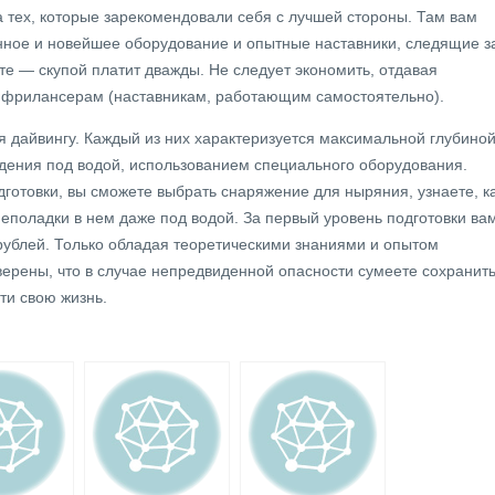
а тех, которые зарекомендовали себя с лучшей стороны. Там вам
нное и новейшее оборудование и опытные наставники, следящие з
те — скупой платит дважды. Не следует экономить, отдавая
фрилансерам (наставникам, работающим самостоятельно).
ия дайвингу. Каждый из них характеризуется максимальной глубино
дения под водой, использованием специального оборудования.
готовки, вы сможете выбрать снаряжение для ныряния, узнаете, к
неполадки в нем даже под водой. За первый уровень подготовки ва
 рублей. Только обладая теоретическими знаниями и опытом
верены, что в случае непредвиденной опасности сумеете сохранит
ти свою жизнь.