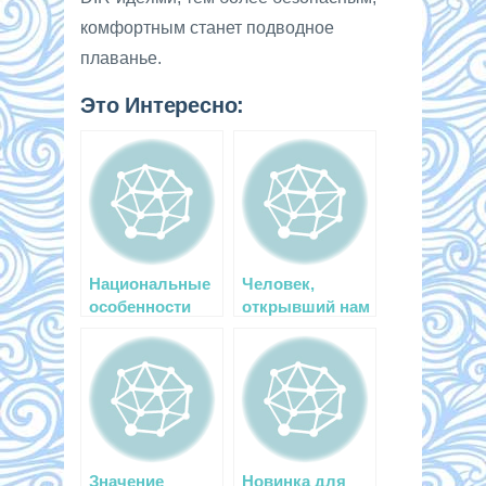
комфортным станет подводное
плаванье.
Это Интересно:
Национальные
Человек,
особенности
открывший нам
обучения
дайвинг
подводному
плаванию
Значение
Новинка для