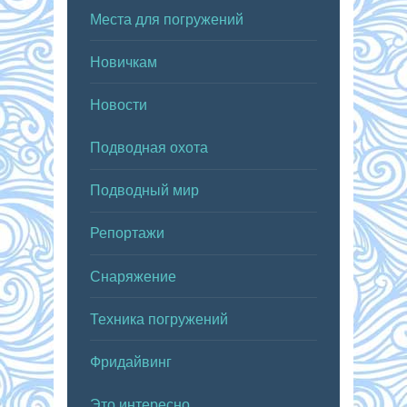
Места для погружений
Новичкам
Новости
Подводная охота
Подводный мир
Репортажи
Снаряжение
Техника погружений
Фридайвинг
Это интересно