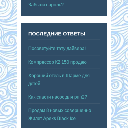
Забыли пароль?
ПОСЛЕДНИЕ ОТВЕТЫ
Посоветуйте тату дайвера!
Компрессор К2 150 продаю
Хороший отель в Шарме для
детей
Как спасти насос для рпп2?
Продам 8 новых совершенно
Жилет Apeks Black Ice