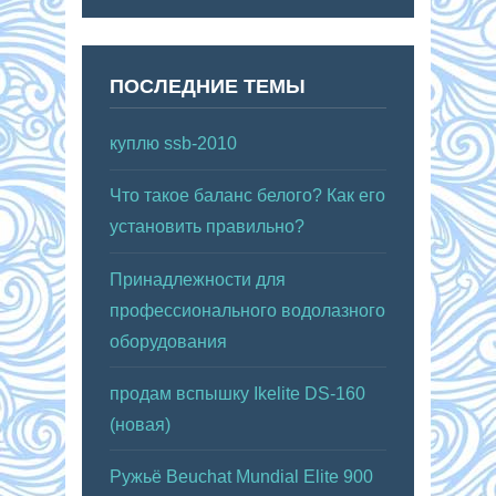
ПОСЛЕДНИЕ ТЕМЫ
куплю ssb-2010
Что такое баланс белого? Как его
установить правильно?
Принадлежности для
профессионального водолазного
оборудования
продам вспышку Ikelite DS-160
(новая)
Ружьё Beuchat Mundial Elite 900