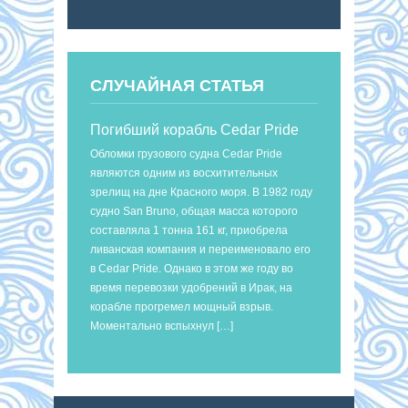
СЛУЧАЙНАЯ СТАТЬЯ
Погибший корабль Cedar Pride
Обломки грузового судна Cedar Pride
являются одним из восхитительных
зрелищ на дне Красного моря. В 1982 году
судно San Bruno, общая масса которого
составляла 1 тонна 161 кг, приобрела
ливанская компания и переименовало его
в Cedar Pride. Однако в этом же году во
время перевозки удобрений в Ирак, на
корабле прогремел мощный взрыв.
Моментально вспыхнул […]