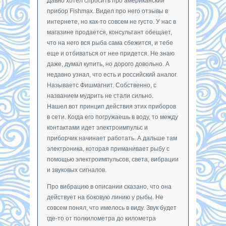
Давно хотел спросить про американский
прибор Fishmax. Видел про него отзывы в
интернете, но как-то совсем не густо. У нас в
магазине продается, консультант обещает,
что на него вся рыба сама сбежится, и тебе
еще и отбиваться от нее придется. Не знаю
даже, думал купить, но дорого довольно. А
недавно узнал, что есть и российский аналог.
Называетс Фишмагнит. Собственно, с
названием мудрить не стали сильно.
Нашел вот принцип действия этих приборов
в сети. Когда его погружаешь в воду, то между
контактами идет электроимпульс и
приборчик начинает работать. А дальше там
электроника, которая приманивает рыбу с
помощью электроимпульсов, света, вибрации
и звуковых сигналов.
Про вибрацию в описании сказано, что она
действует на боковую линию у рыбы. Не
совсем понял, что имелось в виду. Звук будет
где-то от полкилометра до километра