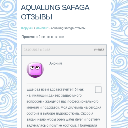
АQUALUNG SAFAGA
ОТЗЫВЫ
Форумы
›
Дайвинг
›
Аqualung safaga отзывы
Просмотр 2 веток ответов
23.09.2012 в 21:35
#46953
Аноним
Еще раз всем здравствуйте!!! Я как
начинающий дайвер задаю много
вопросов и жажду от вас пофессионального
мнения и подсказок. Моя дилемма на сегодня
состоит в выборе гидрокостюма. Скоро я
заканчиваю курсы open water diver и поэтому
задумалась о покупке костюма. Примеряла