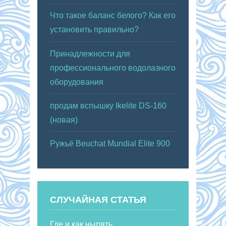
Что такое баланс белого? Как его
установить правильно?
Принадлежности для
профессионального водолазного
оборудования
продам вспышку Ikelite DS-160
(новая)
Ружьё Beuchat Mundial Elite 900
СЛУЧАЙНАЯ СТАТЬЯ
Где и как нырять