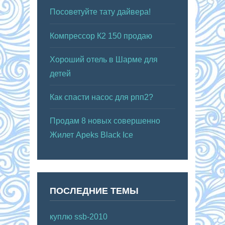
Посоветуйте тату дайвера!
Компрессор К2 150 продаю
Хороший отель в Шарме для
детей
Как спасти насос для рпп2?
Продам 8 новых совершенно
Жилет Apeks Black Ice
ПОСЛЕДНИЕ ТЕМЫ
куплю ssb-2010