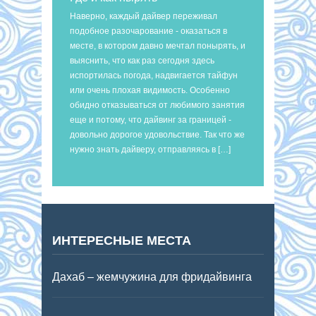
Наверно, каждый дайвер переживал
подобное разочарование - оказаться в
месте, в котором давно мечтал понырять, и
выяснить, что как раз сегодня здесь
испортилась погода, надвигается тайфун
или очень плохая видимость. Особенно
обидно отказываться от любимого занятия
еще и потому, что дайвинг за границей -
довольно дорогое удовольствие. Так что же
нужно знать дайверу, отправляясь в […]
ИНТЕРЕСНЫЕ МЕСТА
Дахаб – жемчужина для фридайвинга