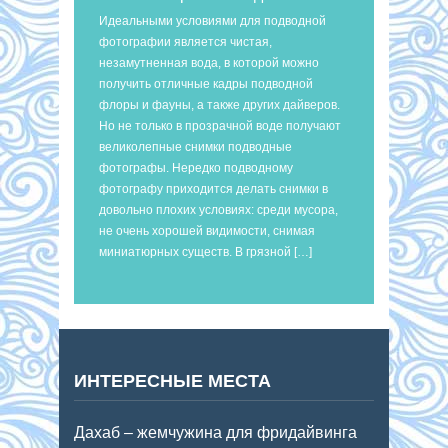
Идеальными условиями для подводной
фотографии является чистая,
незамутненная вода, в которой можно
получить отличные кадры подводной
флоры и фауны, а также других дайверов.
Но не только в прозрачной воде получают
великолепные снимки подводные
фотографы. Нередко подводному
фотографу приходится делать снимки в
довольно плохих условиях: среди мусора,
не очень хорошей видимости, снимая
миниатюрных существ. В грязной […]
ИНТЕРЕСНЫЕ МЕСТА
Дахаб – жемчужина для фридайвинга