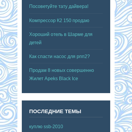
Посоветуйте тату дайвера!
Компрессор К2 150 продаю
Хороший отель в Шарме для
детей
Как спасти насос для рпп2?
Продам 8 новых совершенно
Жилет Apeks Black Ice
ПОСЛЕДНИЕ ТЕМЫ
куплю ssb-2010