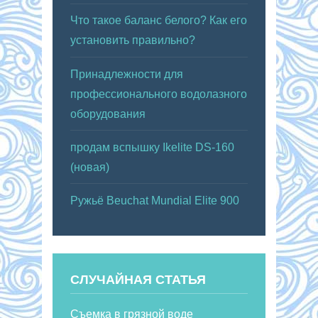
Что такое баланс белого? Как его
установить правильно?
Принадлежности для
профессионального водолазного
оборудования
продам вспышку Ikelite DS-160
(новая)
Ружьё Beuchat Mundial Elite 900
СЛУЧАЙНАЯ СТАТЬЯ
Съемка в грязной воде