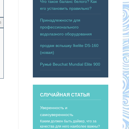
Что такое баланс белого? Как
его установить правильно?
Принадлежности для
6
профессионального
водолазного оборудования
продам вспышку Ikelite DS-160
(новая)
Ружьё Beuchat Mundial Elite 900
СЛУЧАЙНАЯ СТАТЬЯ
Уверенность и
самоуверенность
Каким должен быть дайвер, что за
качества для него наиболее важны?