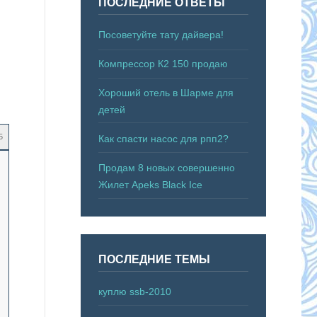
ПОСЛЕДНИЕ ОТВЕТЫ
Посоветуйте тату дайвера!
Компрессор К2 150 продаю
Хороший отель в Шарме для
детей
5
Как спасти насос для рпп2?
Продам 8 новых совершенно
Жилет Apeks Black Ice
ПОСЛЕДНИЕ ТЕМЫ
куплю ssb-2010