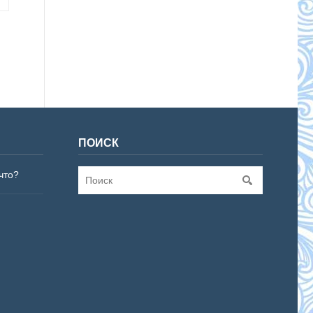
ПОИСК
что?