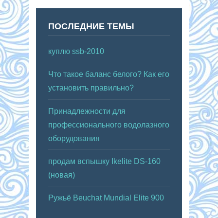
ПОСЛЕДНИЕ ТЕМЫ
куплю ssb-2010
Что такое баланс белого? Как его
установить правильно?
Принадлежности для
профессионального водолазного
оборудования
продам вспышку Ikelite DS-160
(новая)
Ружьё Beuchat Mundial Elite 900