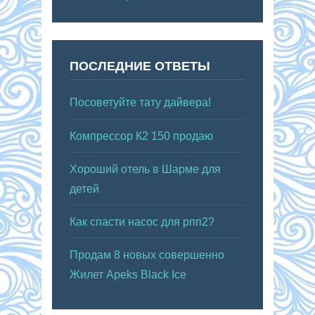
ПОСЛЕДНИЕ ОТВЕТЫ
Посоветуйте тату дайвера!
Компрессор К2 150 продаю
Хороший отель в Шарме для
детей
Как спасти насос для рпп2?
Продам 8 новых совершенно
Жилет Apeks Black Ice