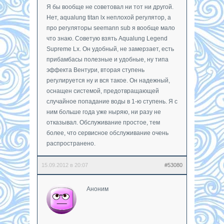
Я бы вообще не советовал ни тот ни другой.
Нет, aqualung titan lx неплохой регулятор, а
про регуляторы seemann sub я вообще мало
что знаю. Советую взять Aqualung Legend
Supreme Lx. Он удобный, не замерзает, есть
прибамбасы полезные и удобные, ну типа
эффекта Вентури, вторая ступень
регулируется ну и вся такое. Он надежный,
оснащен системой, предотвращающей
случайное попадание воды в 1-ю ступень. Я с
ним больше года уже ныряю, ни разу не
отказывал. Обслуживание простое, тем
более, что сервисное обслуживание очень
распространено.
15.09.2012 в 20:07
#53080
Аноним