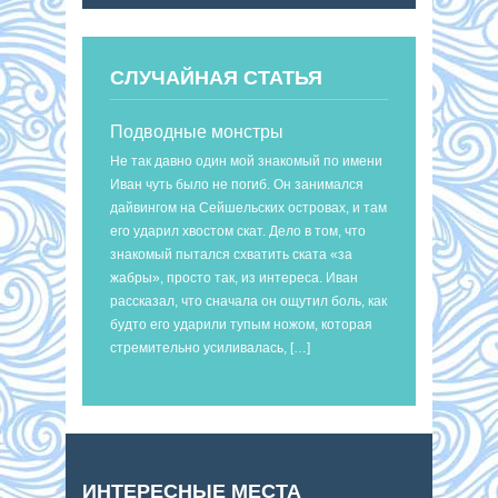
СЛУЧАЙНАЯ СТАТЬЯ
Подводные монстры
Не так давно один мой знакомый по имени
Иван чуть было не погиб. Он занимался
дайвингом на Сейшельских островах, и там
его ударил хвостом скат. Дело в том, что
знакомый пытался схватить ската «за
жабры», просто так, из интереса. Иван
рассказал, что сначала он ощутил боль, как
будто его ударили тупым ножом, которая
стремительно усиливалась, […]
ИНТЕРЕСНЫЕ МЕСТА