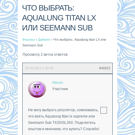
ЧТО ВЫБРАТЬ:
AQUALUNG TITAN LX
ИЛИ SEEMANN SUB
Форумы
›
Дайвинг
›
Что выбрать: Aqualung titan LX или
Seemann Sub
Просмотр 2 веток ответов
15.09.2012 в 19:49
#46923
Alexxx
Участник
Не могу выбрать регулятор, сомневаюсь,
что взять Aqualung titan lx supreme или
Seemann Sub TX35/SL350. Поделитесь
опытом и мнением, что купить? Спасибо!