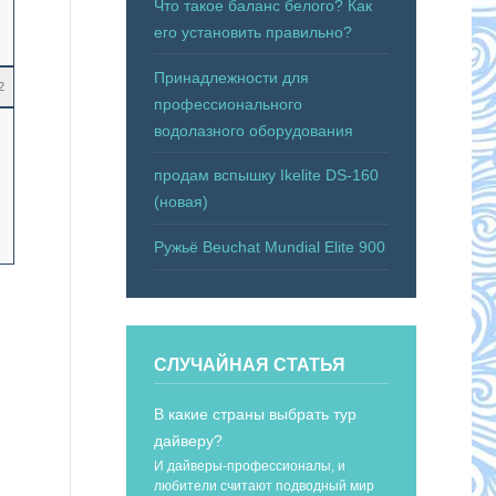
Что такое баланс белого? Как
его установить правильно?
Принадлежности для
2
профессионального
водолазного оборудования
продам вспышку Ikelite DS-160
(новая)
Ружьё Beuchat Mundial Elite 900
СЛУЧАЙНАЯ СТАТЬЯ
В какие страны выбрать тур
дайверу?
И дайверы-профессионалы, и
любители считают подводный мир