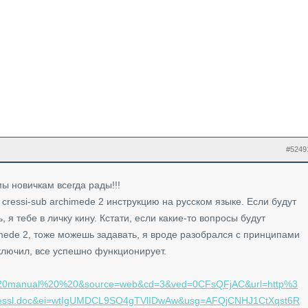
#5249
ы новичкам всегда рады!!!
cressi-sub archimede 2 инструкцию на русском языке. Если будут
я тебе в личку кину. Кстати, если какие-то вопросы будут
imede 2, тоже можешь задавать, я вроде разобрался с принципами
ключил, все успешно функционирует.
e%20manual%20%20&source=web&cd=3&ved=0CFsQFjAC&url=http%3
essl.doc&ei=wtIgUMDCL9SO4gTVlIDwAw&usg=AFQjCNHJ1CtXqst6R