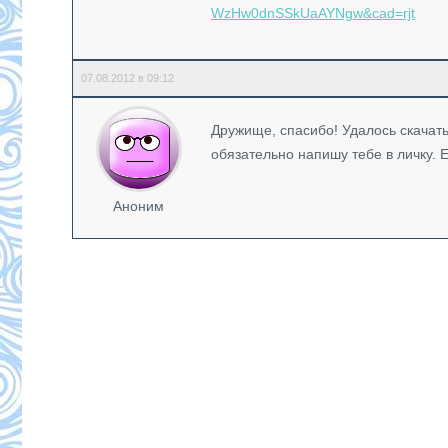
WzHw0dnSSkUaAYNgw&cad=rjt
07.08.2012 в 09:12
Дружище, спасибо! Удалось скачать
обязательно напишу тебе в личку. Е
Аноним