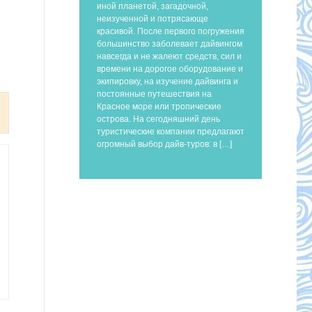
иной планетой, загадочной,
неизученной и потрясающе
красивой. После первого погружения
большинство заболевает дайвингом
навсегда и не жалеют средств, сил и
времени на дорогое оборудование и
экипировку, на изучение дайвинга и
постоянные путешествия на
Красное море или тропические
острова. На сегодняшний день
туристические компании предлагают
огромный выбор дайв-туров: в […]