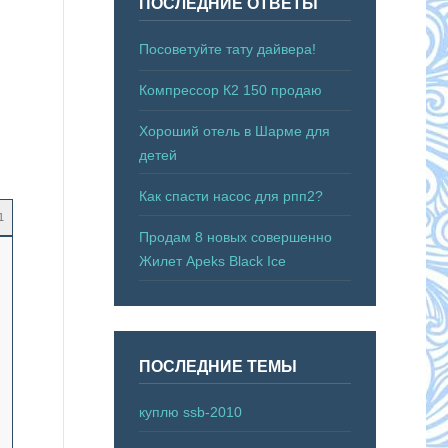
ПОСЛЕДНИЕ ОТВЕТЫ
Посоветуйте тату дайвера!
Компрессор К2 150 продаю
Хороший отель в Шарме для
детей
Как спасти насос для рпп2?
1
Продам 8 новых совершенно
Жилет Apeks Black Ice
ПОСЛЕДНИЕ ТЕМЫ
куплю ssb-2010