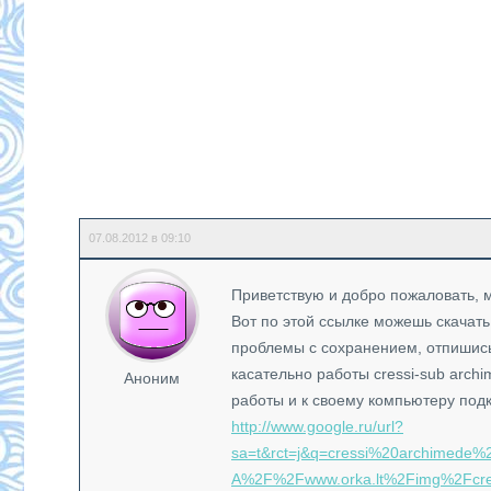
07.08.2012 в 09:10
Приветствую и добро пожаловать, м
Вот по этой ссылке можешь скачать 
проблемы с сохранением, отпишись, 
касательно работы cressi-sub arch
Аноним
работы и к своему компьютеру под
http://www.google.ru/url?
sa=t&rct=j&q=cressi%20archimed
A%2F%2Fwww.orka.lt%2Fimg%2Fcr