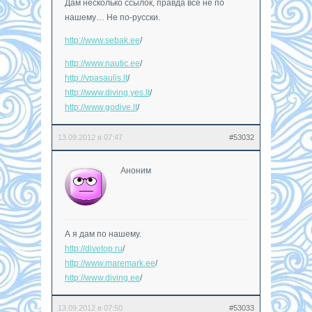
Дам несколько ссылок, правда все не по
нашему… Не по-русски.
http://www.sebak.ee
/
http://www.nautic.ee
/
http://vpasaulis.lt
/
http://www.diving.yes.lt
/
http://www.godive.lt
/
13.09.2012 в 07:47
#53032
Аноним
А я дам по нашему.
http://divetop.ru
/
http://www.maremark.ee
/
http://www.diving.ee
/
13.09.2012 в 07:50
#53033