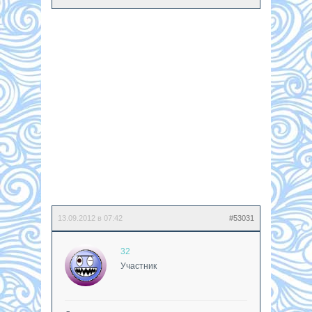
13.09.2012 в 07:42
#53031
32
Участник