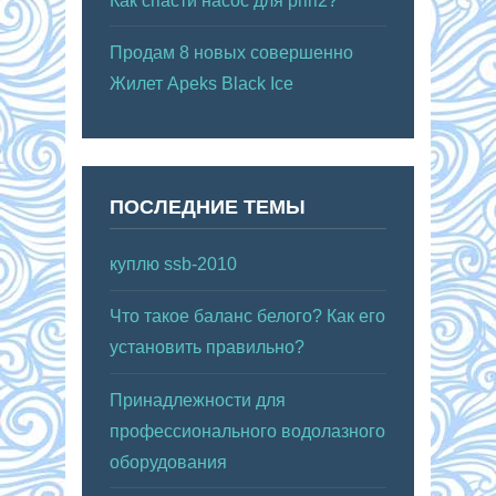
Как спасти насос для рпп2?
Продам 8 новых совершенно
Жилет Apeks Black Ice
ПОСЛЕДНИЕ ТЕМЫ
куплю ssb-2010
Что такое баланс белого? Как его
установить правильно?
Принадлежности для
профессионального водолазного
оборудования