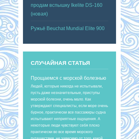
продам вспышку Ikelite DS-160
(новая)
Ружьё Beuchat Mundial Elite 900
СЛУЧАЙНАЯ СТАТЬЯ
Прощаемся с морской болезнью
Людей, которые никогда не испытывали,
пусть даже незначительные, приступы
морской болезни, очень мало. Как
утверждают специалисты, если море очень
бурное, практически все пассажиры судна
испытывают неприятные ощущения. А
некоторые люди чувствуют себя плохо
практически во все время морского
путешествия, не зависимо от того, какой