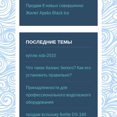
Продам 8 новых совершенно
Жилет Apeks Black Ice
ПОСЛЕДНИЕ ТЕМЫ
куплю ssb-2010
Что такое баланс белого? Как его
установить правильно?
Принадлежности для
профессионального водолазного
оборудования
продам вспышку Ikelite DS-160