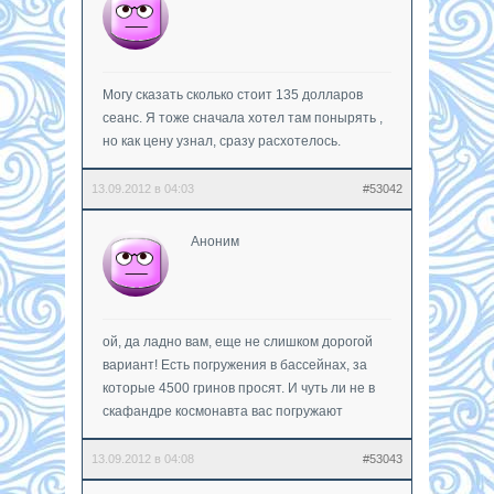
Могу сказать сколько стоит 135 долларов
сеанс. Я тоже сначала хотел там понырять ,
но как цену узнал, сразу расхотелось.
13.09.2012 в 04:03
#53042
Аноним
ой, да ладно вам, еще не слишком дорогой
вариант! Есть погружения в бассейнах, за
которые 4500 гринов просят. И чуть ли не в
скафандре космонавта вас погружают
13.09.2012 в 04:08
#53043