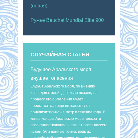
(новая)
Ружьё Beuchat Mundial Elite 900
СЛУЧАЙНАЯ СТАТЬЯ
Будущее Аральского моря
внушает опасения
Судьба Аральского моря, по мнению
исследователей, довольно незавидна:
процесс его обмеления будет
продолжаться еще пятьдесят лет
приблизительно на метр в течение года. В
конце концов, Аральское море прекратит
свое существование и станет всего-навсего
лужей. Эти данные точны, ведь их
разработкой занимались многочисленные