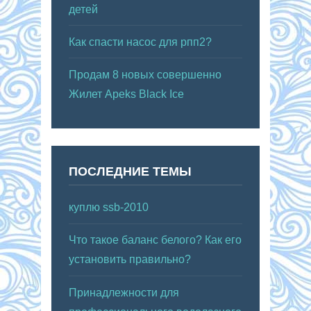
детей
Как спасти насос для рпп2?
Продам 8 новых совершенно
Жилет Apeks Black Ice
ПОСЛЕДНИЕ ТЕМЫ
куплю ssb-2010
Что такое баланс белого? Как его
установить правильно?
Принадлежности для