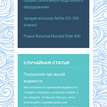
профессионального водолазного
оборудования
продам вспышку Ikelite DS-160
(новая)
Ружьё Beuchat Mundial Elite 900
СЛУЧАЙНАЯ СТАТЬЯ
Погружения при малой
видимости
Как погружаться при малой видимости?
Следует соблюдать несколько правил. 1.
Не спешите. Чтобы не сбиться с пути,
используйте ходовой конец или