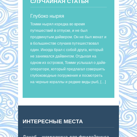
СЛУЧАЙНАЯ СТАТЬЯ
Глубоко ныряя
Томми нырял изредка во время
путешествий в отпуске, и не был
продвинутым дайвером. Он не был женат и
в большинстве случаев путешествовал
один. Иногда брал с собой друга, который
не занимался дайвингом. Отдыхая на
одном из островов, Томми услышал о дайв-
операторе, который предлагал совершить
глубоководные погружения и посмотреть
на черные кораллы и редкие виды рыб, […]
ИНТЕРЕСНЫЕ МЕСТА