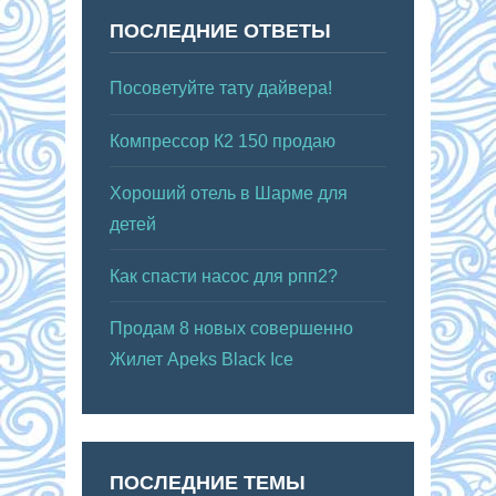
ПОСЛЕДНИЕ ОТВЕТЫ
Посоветуйте тату дайвера!
Компрессор К2 150 продаю
Хороший отель в Шарме для
детей
Как спасти насос для рпп2?
Продам 8 новых совершенно
Жилет Apeks Black Ice
ПОСЛЕДНИЕ ТЕМЫ