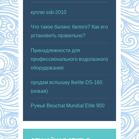
куплю ssb-2010
Что такое баланс белого? Как его
установить правильно?
Принадлежности для
профессионального водолазного
оборудования
продам вспышку Ikelite DS-160
(новая)
Ружьё Beuchat Mundial Elite 900