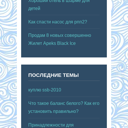
Хороший отель в Шарме для
детей
Как спасти насос для рпп2?
Продам 8 новых совершенно
Жилет Apeks Black Ice
ПОСЛЕДНИЕ ТЕМЫ
куплю ssb-2010
Что такое баланс белого? Как его
установить правильно?
Принадлежности для