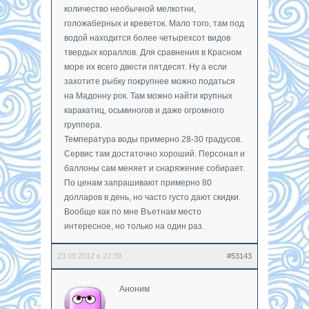
количество необычной мелкотни,
голожаберных и креветок. Мало того, там под
водой находится более четырехсот видов
твердых кораллов. Для сравнения в Красном
море их всего двести пятдесят. Ну а если
захотите рыбку покрупнее можно податься
на Мадонну рок. Там можно найти крупных
каракатиц, осьминогов и даже огромного
группера.
Температура воды примерно 28-30 градусов.
Сервис там достаточно хороший. Персонал и
баллоны сам меняет и снаряжение собирает.
По ценам запрашивают примерно 80
долларов в день, но часто густо дают скидки.
Вообще как по мне Въетнам место
интересное, но только на один раз.
23.09.2012 в 22:39
#53143
Аноним