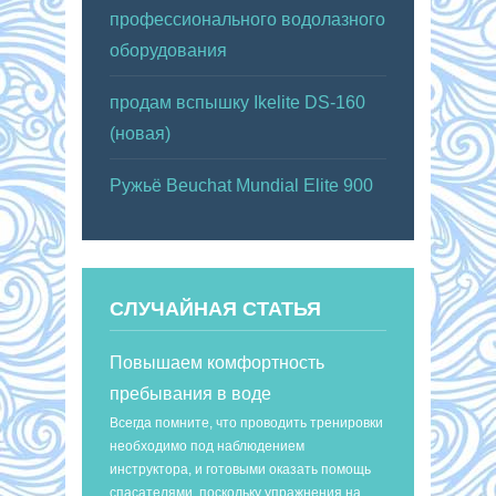
профессионального водолазного
оборудования
продам вспышку Ikelite DS-160
(новая)
Ружьё Beuchat Mundial Elite 900
СЛУЧАЙНАЯ СТАТЬЯ
Повышаем комфортность
пребывания в воде
Всегда помните, что проводить тренировки
необходимо под наблюдением
инструктора, и готовыми оказать помощь
спасателями, поскольку упражнения на