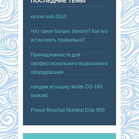
ПОСЛЕДНИЕ ТЕМЫ
куплю ssb-2010
Что такое баланс белого? Как его
установить правильно?
Принадлежности для
профессионального водолазного
оборудования
продам вспышку Ikelite DS-160
(новая)
Ружьё Beuchat Mundial Elite 900