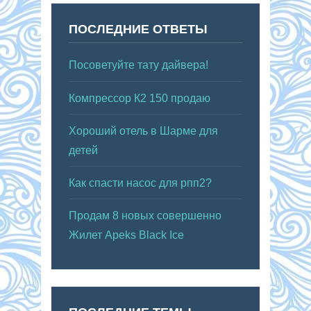
ПОСЛЕДНИЕ ОТВЕТЫ
Посоветуйте тату дайвера!
Компрессор К2 150 продаю
Хороший отель в Шарме для
детей
Как спасти насос для рпп2?
Продам 8 новых совершенно
Жилет Apeks Black Ice