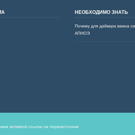
МА
НЕОБХОДИМО ЗНАТЬ
Почему для дайвера важна с
АПНОЭ
ием активной ссылки на первоисточник