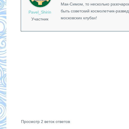
Мак-Симом, то несколько разочаров
быть советский космолетчик-разведч
Pavel_Shirin
московских клубах!
Участник
Просмотр 2 веток ответов