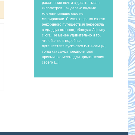
расстояние почти в десять тысяч
километров. Так далеко водные
млекопитающие еще не
мигрировали. Самка во время своего
рекордного путешествия пересекла
воды двух океанов, обогнула Африку
с юга. Не менее удивительно и то,
что обычно в подобные
путешествия пускаются киты-самцы,
тогда как самки предпочитают
привычные места для продолжения
своего […]