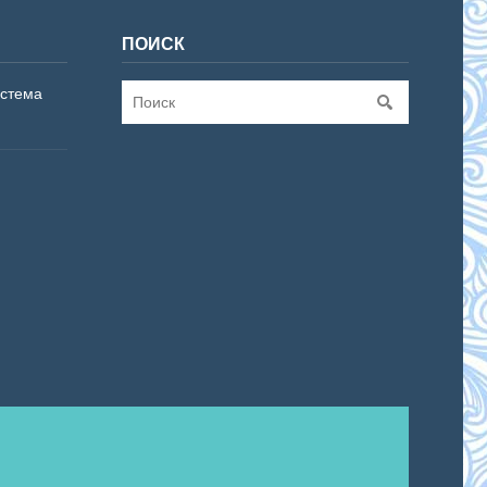
ПОИСК
истема