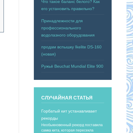
Что такое баланс белого? Как
его установить правильно?
Принадлежности для
профессионального
водолазного оборудования
продам вспышку Ikelite DS-160
(новая)
Ружьё Beuchat Mundial Elite 900
СЛУЧАЙНАЯ СТАТЬЯ
Горбатый кит устанавливает
рекорды
Необыкновенный рекорд поставила
самка кита, которая пересекла