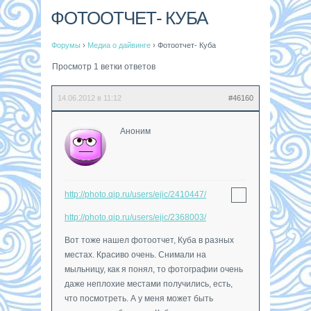
ФОТООТЧЕТ- КУБА
Форумы
›
Медиа о дайвинге
›
Фотоотчет- Куба
Просмотр 1 ветки ответов
14.06.2012 в 11:12
#46160
Аноним
http://photo.qip.ru/users/ejic/2410447/
http://photo.qip.ru/users/ejic/2368003/
Вот тоже нашел фотоотчет, Куба в разных
местах. Красиво очень. Снимали на
мыльницу, как я понял, то фотографии очень
даже неплохие местами получились, есть,
что посмотреть. А у меня может быть