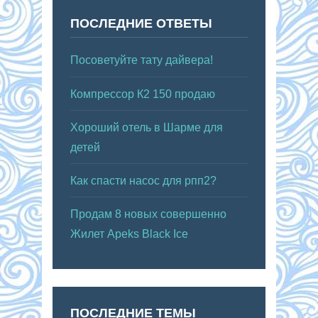
ПОСЛЕДНИЕ ОТВЕТЫ
Посоветуйте тату дайвера!
Компрессор К2 150 продаю
Хороший отель в Шарме для
детей
Как спасти насос для рпп2?
Продам 8 новых совершенно
Жилет Apeks Black Ice
ПОСЛЕДНИЕ ТЕМЫ