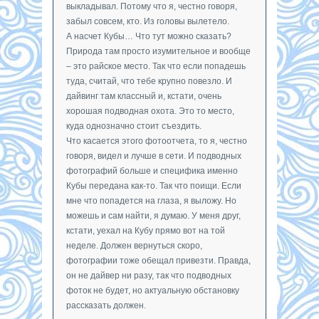
выкладывал. Потому что я, честно говоря,
забыл совсем, кто. Из головы вылетело.
А насчет Кубы… Что тут можно сказать?
Природа там просто изумительное и вообще
– это райское место. Так что если попадешь
туда, считай, что тебе крупно повезло. И
дайвинг там классный и, кстати, очень
хорошая подводная охота. Это то место,
куда однозначно стоит съездить.
Что касается этого фотоотчета, то я, честно
говоря, видел и лучше в сети. И подводных
фотографий больше и специфика именно
Кубы передана как-то. Так что поищи. Если
мне что попадется на глаза, я выложу. Но
можешь и сам найти, я думаю. У меня друг,
кстати, уехал на Кубу прямо вот на той
неделе. Должен вернуться скоро,
фотографии тоже обещал привезти. Правда,
он не дайвер ни разу, так что подводных
фоток не будет, но актуальную обстановку
рассказать должен.