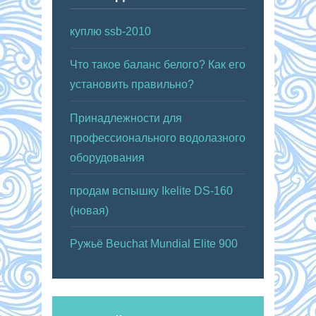
куплю ssb-2010
Что такое баланс белого? Как его
установить правильно?
Принадлежности для
профессионального водолазного
оборудования
продам вспышку Ikelite DS-160
(новая)
Ружьё Beuchat Mundial Elite 900