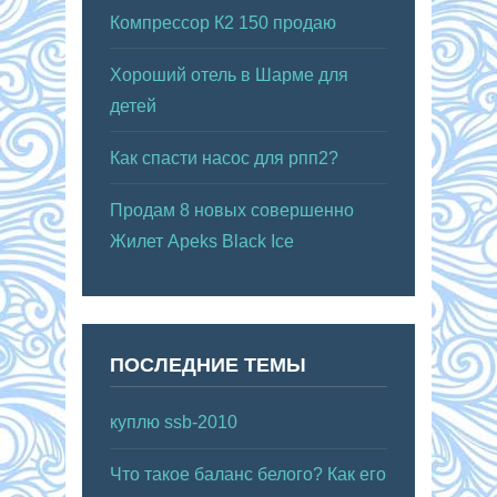
Компрессор К2 150 продаю
Хороший отель в Шарме для
детей
Как спасти насос для рпп2?
Продам 8 новых совершенно
Жилет Apeks Black Ice
ПОСЛЕДНИЕ ТЕМЫ
куплю ssb-2010
Что такое баланс белого? Как его