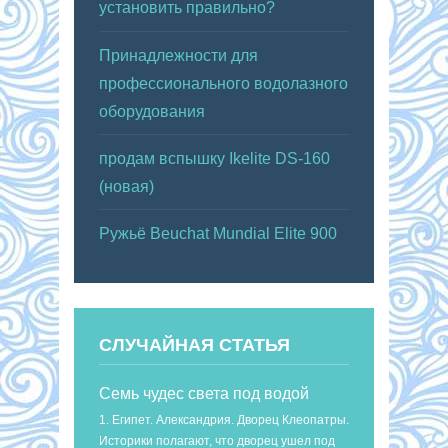
установить правильно?
Принадлежности для
профессионального водолазного
оборудования
продам вспышку Ikelite DS-160
(новая)
Ружьё Beuchat Mundial Elite 900
СЛУЧАЙНАЯ СТАТЬЯ
Семь чудес света под водой
1. Египет. Александрия. Дворец Клеопатры.
Историки полагают, что дворец ушел под