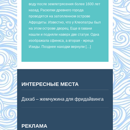
воду после землетрясения более 1600 лет
назад. Раскопки древнего города
проводятся на затопленном острове
Афродиты. Известно, что у Клеопатры был
на этом острове дворец. Еще в гавани
нашли и подняли наверх две статуи. Одна
изображала сфинкса, а вторая - жреца
Изиды. Позднее находки вернули […]
ИНТЕРЕСНЫЕ МЕСТА
Дахаб – жемчужина для фридайвинга
РЕКЛАМА