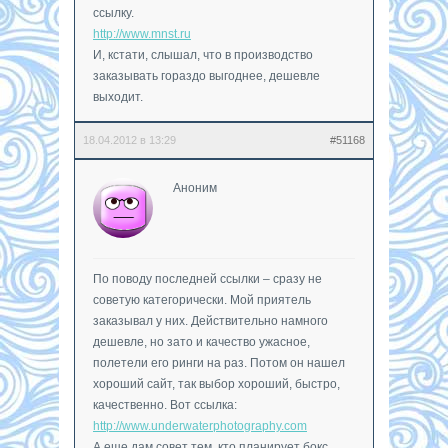
ссылку.
http://www.mnst.ru
И, кстати, слышал, что в производство
заказывать гораздо выгоднее, дешевле
выходит.
18.04.2012 в 13:29
#51168
Аноним
По поводу последней ссылки – сразу не
советую категорически. Мой приятель
заказывал у них. Действительно намного
дешевле, но зато и качество ужасное,
полетели его ринги на раз. Потом он нашел
хороший сайт, так выбор хороший, быстро,
качественно. Вот ссылка:
http://www.underwaterphotography.com
А еще дам совет тем, кто планирует бокс