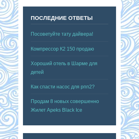
ПОСЛЕДНИЕ ОТВЕТЫ
Посоветуйте тату дайвера!
Компрессор К2 150 продаю
Хороший отель в Шарме для
детей
Как спасти насос для рпп2?
Продам 8 новых совершенно
Жилет Apeks Black Ice