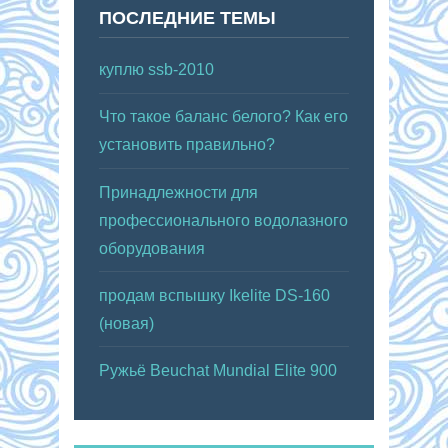
ПОСЛЕДНИЕ ТЕМЫ
куплю ssb-2010
Что такое баланс белого? Как его
установить правильно?
Принадлежности для
профессионального водолазного
оборудования
продам вспышку Ikelite DS-160
(новая)
Ружьё Beuchat Mundial Elite 900