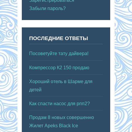
Зарегистрироваться
Забыли пароль?
ПОСЛЕДНИЕ ОТВЕТЫ
Посоветуйте тату дайвера!
Компрессор К2 150 продаю
Хороший отель в Шарме для
детей
Как спасти насос для рпп2?
Продам 8 новых совершенно
Жилет Apeks Black Ice