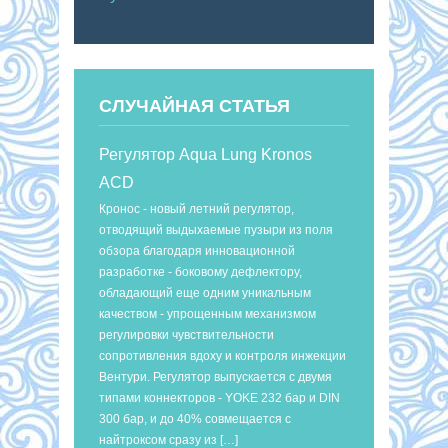
СЛУЧАЙНАЯ СТАТЬЯ
Регулятор Aqua Lung Kronos
ACD
Кронос - новый летний регулятор,
отводящий выдыхаемые пузыри из поля
обзора благодаря инновационной
разработке - боковому дефлектору,
обладающий еще одним уникальным
качеством - упрощенным механизмом
регулировки чувствительности
сопротивления вдоху и контроля инжекции
Вентури. Регулятор выпускается с двумя
типами коннекторов - YOKE 232 бар и DIN
300 бар, и до 40% совмещается с
найтроксом сразу из […]