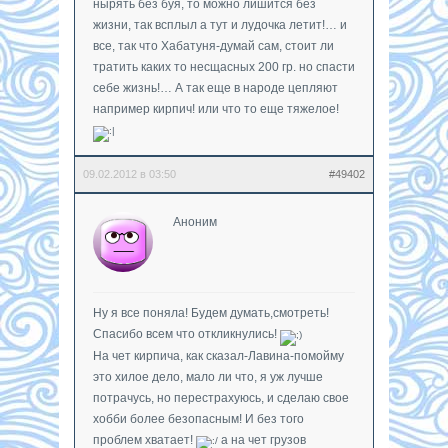
нырять без буя, то можно лишится без
жизни, так всплыл а тут и лудочка летит!… и
все, так что Хабатуня-думай сам, стоит ли
тратить каких то несщасных 200 гр. но спасти
себе жизнь!… А так еще в народе цепляют
например кирпич! или что то еще тяжелое!
09.02.2012 в 03:50
#49402
Аноним
Ну я все поняла! Будем думать,смотреть!
Спасибо всем что откликнулись!
На чет кирпича, как сказал-Лавина-помойму
это хилое дело, мало ли что, я уж лучше
потрачусь, но перестрахуюсь, и сделаю свое
хобби более безопасным! И без того
проблем хватает!
а на чет грузов