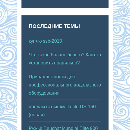
ПОСЛЕДНИЕ ТЕМЫ
куплю ssb-2010
Что такое баланс белого? Как его
установить правильно?
Принадлежности для
профессионального водолазного
оборудования
продам вспышку Ikelite DS-160
(новая)
Ружьё Beuchat Mundial Elite 900