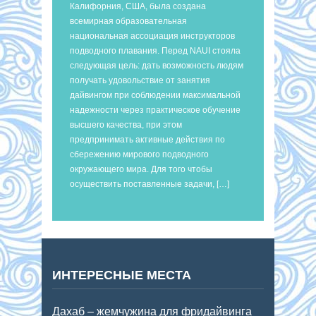
Калифорния, США, была создана
всемирная образовательная
национальная ассоциация инструкторов
подводного плавания. Перед NAUI стояла
следующая цель: дать возможность людям
получать удовольствие от занятия
дайвингом при соблюдении максимальной
надежности через практическое обучение
высшего качества, при этом
предпринимать активные действия по
сбережению мирового подводного
окружающего мира. Для того чтобы
осуществить поставленные задачи, […]
ИНТЕРЕСНЫЕ МЕСТА
Дахаб – жемчужина для фридайвинга