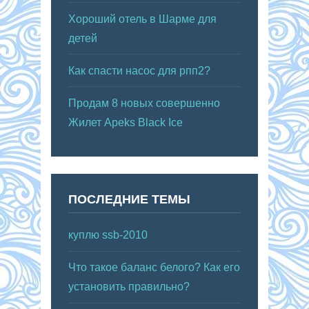
Хороший отель в Шарме для
детей
Как спасти насос для рпп2?
Продам 8 новых совершенно
Жилет Apeks Black Ice
ПОСЛЕДНИЕ ТЕМЫ
куплю ssb-2010
Что такое баланс белого? Как его
установить правильно?