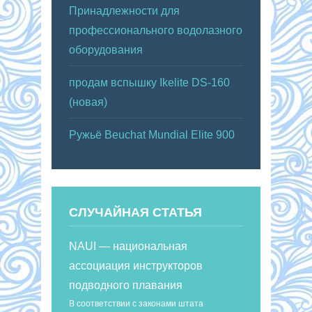
Принадлежности для
профессионального водолазного
оборудования
продам вспышку Ikelite DS-160
(новая)
Ружьё Beuchat Mundial Elite 900
СЛУЧАЙНАЯ СТАТЬЯ
NAUI — национальная
ассоциация инструкторов
подводного плавания
В соответствии с законами штата