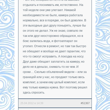
отдыхать и поснимать им, естественно. На
той неделе они уже улетают. Никакой
необходимости не было, камера работала
нормально, все в порядке, он был доволен. В
эти выходные дал другу понырять, лучше бы
он этого не делал. Уж не знаю, совпало ли
так или друг неосторожно обращался, но в
бокс залилась вода, и фотоаппарат он
утопил. Отнесли в ремонт, но там так быстро
не обещают и вообще не дают гарантии, что
что-то смогут исправить. А поездка на носу.
Друг даже обещает заплатить за камеру, но
дело не в деньгах, снимать-то не чем. И
сроки… Сколько объявлений видели – или за
границей или у нас, но продают только весь
комплект, а зачем ему целый комплект, если
ему только камера нужна. Вот поэтому решил
здесь спросить.
25.04.2012 в 14:39
#51367