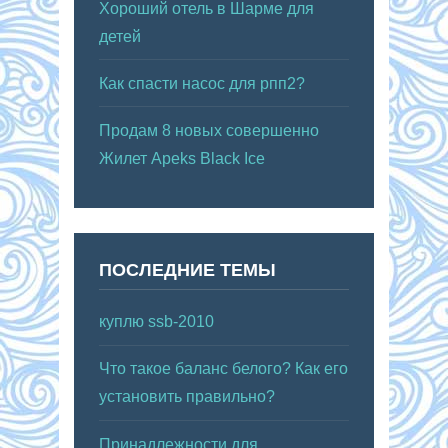
Хороший отель в Шарме для
детей
Как спасти насос для рпп2?
Продам 8 новых совершенно
Жилет Apeks Black Ice
ПОСЛЕДНИЕ ТЕМЫ
куплю ssb-2010
Что такое баланс белого? Как его
установить правильно?
Принадлежности для