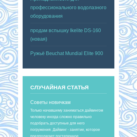
профессионального водолазного
оборудования
продам вспышку Ikelite DS-160
(новая)
Ружьё Beuchat Mundial Elite 900
СЛУЧАЙНАЯ СТАТЬЯ
Советы новичкам
Только начавшему заниматься дайвингом
человеку иногда сложно правильно
подобрать доступные для него
погружения. Дайвинг - занятие, которое
предполагает постепенное