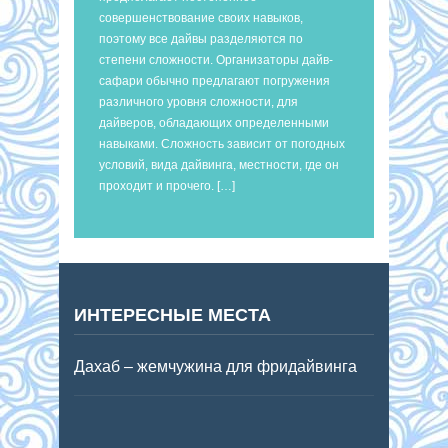
совершенствование своих навыков,
поэтому все дайвы разделяются по
степени сложности. Организаторы дайв-
сафари обычно предлагают погружения
различного уровня сложности, для
дайверов, обладающих определенными
навыками. Сложность зависит от погодных
условий, вида дайвинга, местности, где он
проходит и прочего. […]
ИНТЕРЕСНЫЕ МЕСТА
Дахаб – жемчужина для фридайвинга