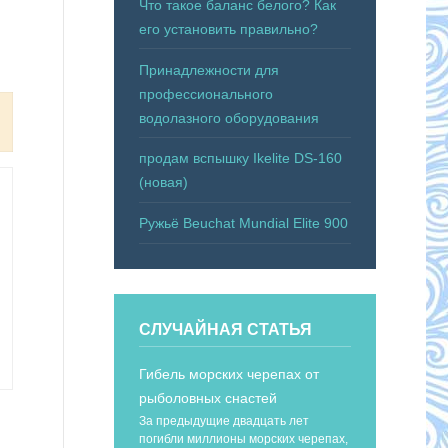
Что такое баланс белого? Как
его установить правильно?
Принадлежности для
профессионального
водолазного оборудования
продам вспышку Ikelite DS-160
(новая)
Ружьё Beuchat Mundial Elite 900
СЛУЧАЙНАЯ СТАТЬЯ
Гибель морских черепах от
рыболовных снастей
За предыдущие двадцать лет
погибли миллионы морских черепах,