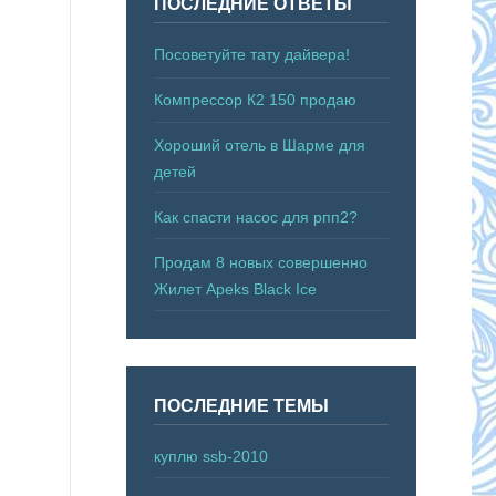
ПОСЛЕДНИЕ ОТВЕТЫ
Посоветуйте тату дайвера!
Компрессор К2 150 продаю
Хороший отель в Шарме для
детей
Как спасти насос для рпп2?
Продам 8 новых совершенно
Жилет Apeks Black Ice
ПОСЛЕДНИЕ ТЕМЫ
куплю ssb-2010