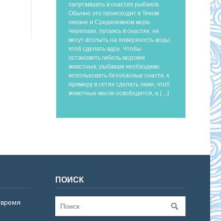
запутавшись в снастях рыбаков.
Обычно это происходит в Тихом
океане и Средиземном море.
Черепахи, путаясь в снастях, не
могут всплыть на поверхность воды,
чтоб сделать вдох. Чтобы
остановить гибель морских
животных, рыбакам необходимо
использовать безопасные снасти, к
примеру в сетях сделать люки, чтоб
животные могли освободится, а […]
ПОИСК
 время