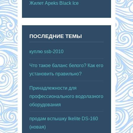
Жилет Apeks Black Ice
ПОСЛЕДНИЕ ТЕМЫ
куплю ssb-2010
Что такое баланс белого? Как его
установить правильно?
Принадлежности для
профессионального водолазного
оборудования
продам вспышку Ikelite DS-160
(новая)