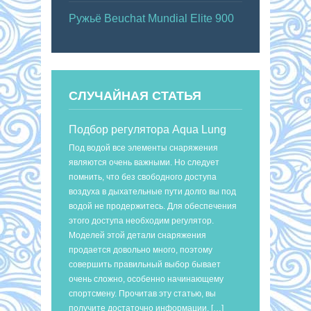
Ружьё Beuchat Mundial Elite 900
СЛУЧАЙНАЯ СТАТЬЯ
Подбор регулятора Aqua Lung
Под водой все элементы снаряжения
являются очень важными. Но следует
помнить, что без свободного доступа
воздуха в дыхательные пути долго вы под
водой не продержитесь. Для обеспечения
этого доступа необходим регулятор.
Моделей этой детали снаряжения
продается довольно много, поэтому
совершить правильный выбор бывает
очень сложно, особенно начинающему
спортсмену. Прочитав эту статью, вы
получите достаточно информации, […]