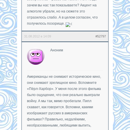
зачем вы нас так показываете? Акцент на
алкоголе убрали, но на сюжете это
отразилось слабо. А в целом согласен, что
получилось позорище.
31.08.2012 в 14:09
#52797
Аноним
Американцы не снимают историческое кино,
они снимают зрелищное кино. Вспомните
«Пёрл-Харбор». У меня после этого фильма
было ощущение, что они реально выиграли
войну. А мы так, мимо пробегали. Пипл
схавает, как говорится. Вспомни, какими
изображают русских в американских
фильмах? Правильно, недалёкими,
необразованными, любящими выпить,