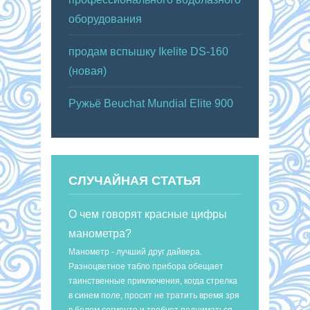
оборудования
продам вспышку Ikelite DS-160
(новая)
Ружьё Beuchat Mundial Elite 900
СЛУЧАЙНАЯ СТАТЬЯ
О чем говорят красные цифры
манометра?
Манометр - лучший друг дайвера.
Разноцветное табло прибора обещает
таинственные приключения, когда стрелка
в синем поле, просит не тратить время зря
в белом сегменте и требует подниматься