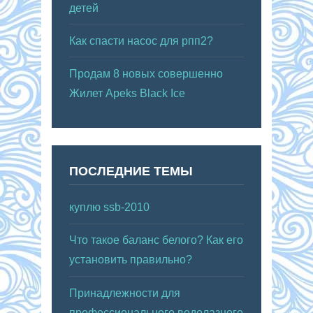
детей
Как спасти насос для рпп2?
Продам 8 новых совершенно
Жилет Apeks Black Ice
ПОСЛЕДНИЕ ТЕМЫ
куплю ssb-2010
Что такое баланс белого? Как его
установить правильно?
Принадлежности для
профессионального водолазного