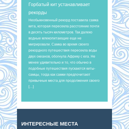
Горбатый кит устанавливает
рекорды
Необыкновенный рекорд поставила самка
кита, которая пересекла расстояние почти
в десять тысяч километров. Так далеко
водные млекопитающие еще не
мигрировали. Самка во время своего
рекордного путешествия пересекла воды
двух океанов, обогнула Африку с юга. Не
менее удивительно и то, что обычно в
подобные путешествия пускаются киты-
самцы, тогда как самки предпочитают
привычные места для продолжения своего
[…]
ИНТЕРЕСНЫЕ МЕСТА