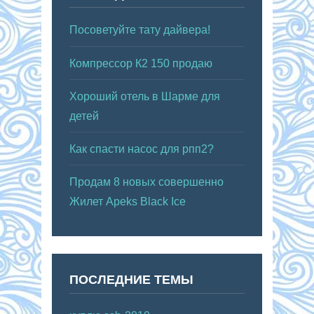
Посоветуйте тату дайвера!
Компрессор К2 150 продаю
Хороший отель в Шарме для
детей
Как спасти насос для рпп2?
Продам 8 новых совершенно
Жилет Apeks Black Ice
ПОСЛЕДНИЕ ТЕМЫ