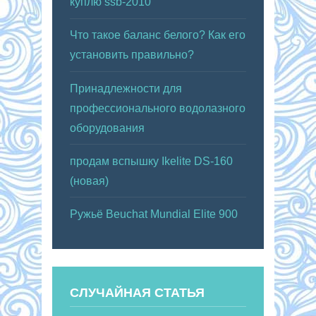
куплю ssb-2010
Что такое баланс белого? Как его
установить правильно?
Принадлежности для
профессионального водолазного
оборудования
продам вспышку Ikelite DS-160
(новая)
Ружьё Beuchat Mundial Elite 900
СЛУЧАЙНАЯ СТАТЬЯ