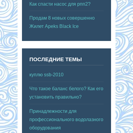
Как спасти насос для рпп2?
Продам 8 новых совершенно
Жилет Apeks Black Ice
ПОСЛЕДНИЕ ТЕМЫ
куплю ssb-2010
Что такое баланс белого? Как его
установить правильно?
Принадлежности для
профессионального водолазного
оборудования