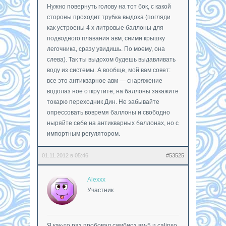
Нужно повернуть голову на тот бок, с какой
стороны проходит трубка выдоха (погляди
как устроены 4 х литровые баллоны для
подводного плавания авм, сними крышку
легочника, сразу увидишь. По моему, она
слева). Так ты выдохом будешь выдавливать
воду из системы. А вообще, мой вам совет:
все это антикварное авм — снаряжение
водолаз ное открутите, на баллоны закажите
токарю переходник Дин. Не забывайте
опрессовать вовремя баллоны и свободно
ныряйте себе на антикварных баллонах, но с
импортным регулятором.
01.11.2012 в 05:46
#53525
Alexxx
Участник
Я как-то раз пробовал симбиоз вм-5 и calipso