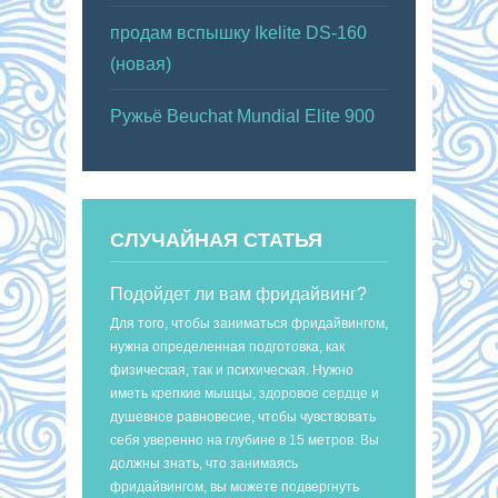
продам вспышку Ikelite DS-160
(новая)
Ружьё Beuchat Mundial Elite 900
СЛУЧАЙНАЯ СТАТЬЯ
Подойдет ли вам фридайвинг?
Для того, чтобы заниматься фридайвингом,
нужна определенная подготовка, как
физическая, так и психическая. Нужно
иметь крепкие мышцы, здоровое сердце и
душевное равновесие, чтобы чувствовать
себя уверенно на глубине в 15 метров. Вы
должны знать, что занимаясь
фридайвингом, вы можете подвергнуть