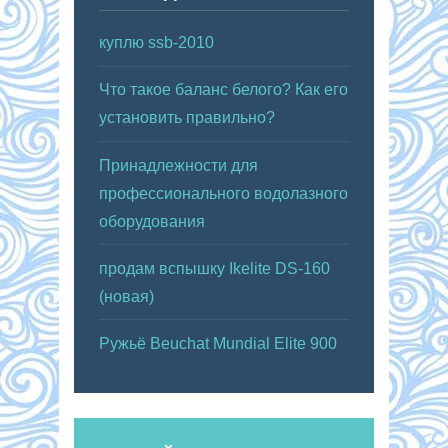
куплю ssb-2010
Что такое баланс белого? Как его
установить правильно?
Принадлежности для
профессионального водолазного
оборудования
продам вспышку Ikelite DS-160
(новая)
Ружьё Beuchat Mundial Elite 900