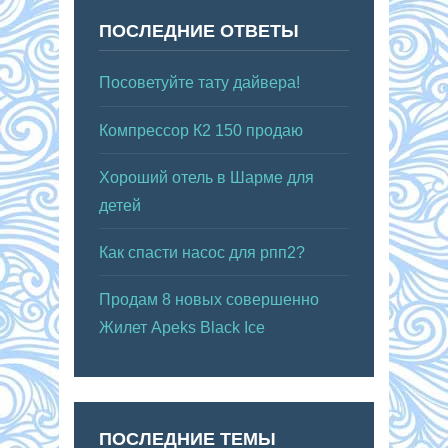
ПОСЛЕДНИЕ ОТВЕТЫ
Посоветуйте тату дайвера!
Компрессор К2 150 продаю
Хороший отель в Шарме для
детей
Как спасти насос для рпп2?
Продам 8 новых совершенно
Жилет Apeks Black Ice
ПОСЛЕДНИЕ ТЕМЫ