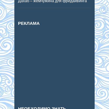
Дахаб – жемчужина для фридайвинга
РЕКЛАМА
НЕОБХОДИМО ЗНАТЬ