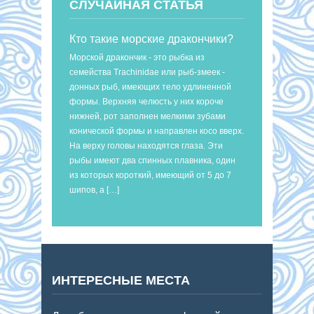
СЛУЧАЙНАЯ СТАТЬЯ
Кто такие морские дракончики?
Морской дракончик - это рыбка из
семейства Trachinidae или рыб-змеек -
донных рыб, имеющих тело удлиненной
формы. Верхняя челюсть у них короче
нижней, рот заполнен мелкими зубами
конической формы и направлен косо вверх.
На верху головы находятся глаза. Эти
рыбы имеют два спинных плавника, один
из которых короткий, имеющий от 5 до 7
шипов, а […]
ИНТЕРЕСНЫЕ МЕСТА