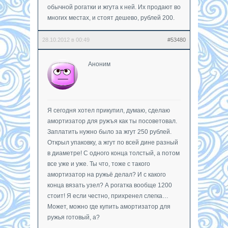
обычной рогатки и жгута к ней. Их продают во
многих местах, и стоят дешево, рублей 200.
28.10.2012 в 00:49
#53480
Аноним
Я сегодня хотел прикупил, думаю, сделаю
амортизатор для ружъя как ты посоветовал.
Заплатить нужно было за жгут 250 рублей.
Открыл упаковку, а жгут по всей дине разный
в диаметре! С одного конца толстый, а потом
все уже и уже. Ты что, тоже с такого
амортизатор на ружьё делал? И с какого
конца вязать узел? А рогатка вообще 1200
стоит! Я если честно, прихренел слегка…
Может, можно где купить амортизатор для
ружья готовый, а?