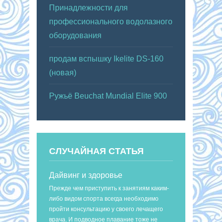
Принадлежности для
профессионального водолазного
оборудования
продам вспышку Ikelite DS-160
(новая)
Ружьё Beuchat Mundial Elite 900
СЛУЧАЙНАЯ СТАТЬЯ
Дайвинг и здоровье
Прежде чем приступить к занятиям каким-
либо видом спорта всегда необходимо
пройти консультацию у своего лечащего
врача. И подводное плавание тоже не