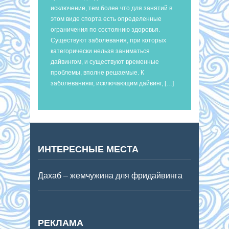
исключение, тем более что для занятий в
этом виде спорта есть определенные
ограничения по состоянию здоровья.
Существуют заболевания, при которых
категорически нельзя заниматься
дайвингом, и существуют временные
проблемы, вполне решаемые. К
заболеваниям, исключающим дайвинг, […]
ИНТЕРЕСНЫЕ МЕСТА
Дахаб – жемчужина для фридайвинга
РЕКЛАМА