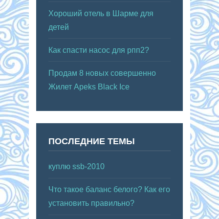
Хороший отель в Шарме для
детей
Как спасти насос для рпп2?
Продам 8 новых совершенно
Жилет Apeks Black Ice
ПОСЛЕДНИЕ ТЕМЫ
куплю ssb-2010
Что такое баланс белого? Как его
установить правильно?