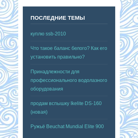
ПОСЛЕДНИЕ ТЕМЫ
куплю ssb-2010
Что такое баланс белого? Как его
установить правильно?
Принадлежности для
профессионального водолазного
оборудования
продам вспышку Ikelite DS-160
(новая)
Ружьё Beuchat Mundial Elite 900