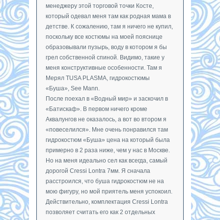
менеджеру этой торговой точки Косте,
который одевал меня там как родная мама в
детстве. К сожалению, там я ничего не купил,
поскольку все костюмы на моей пояснице
образовывали пузырь, воду в котором я бы
грел собственной спиной. Видимо, такие у
меня конструктивные особенности. Там я
Мерял TUSA PLASMA, гидрокостюмы
«Буша», See Mann.
После поехал в «Водный мир» и заскочил в
«Батискаф». В первом ничего кроме
Аквалунгов не оказалось, а вот во втором я
«повеселился». Мне очень понравился там
гидрокостюм «Буша» цена на который была
примерно в 2 раза ниже, чем у нас в Москве.
Но на меня идеально сел как всегда, самый
дорогой Cressi Lontra 7мм. Я сначала
расстроился, что буша гидрокостюм не на
мою фигуру, но мой приятель меня успокоил.
Действительно, комплектация Cressi Lontra
позволяет считать его как 2 отдельных