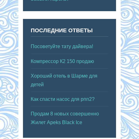
ПОСЛЕДНИЕ ОТВЕТЫ
Посоветуйте тату дайвера!
Компрессор К2 150 продаю
Хороший отель в Шарме для
детей
Как спасти насос для рпп2?
Продам 8 новых совершенно
Жилет Apeks Black Ice