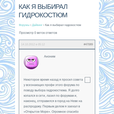
КАК Я ВЫБИРАЛ
ГИДРОКОСТЮМ
Форумы
›
Дайвинг
›
Как я выбирал гидрокостюм
Просмотр 0 веток ответов
14.10.2012 в 05:12
#47089
Аноним
Некоторое время назад я просил совета
у всезнающих профи этого форума по
поводу выбора гидрокостюма. Я долго
копался в сети, лазил по форумам и,
наконец, отправился в город на Неве на
распродажу. Первым делом я заехал в
«Открытое Море». Огромное спасибо