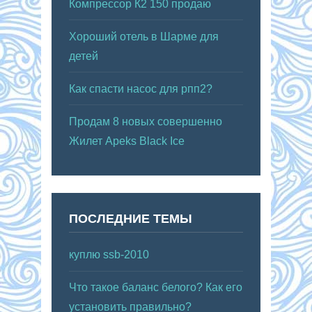
Компрессор К2 150 продаю
Хороший отель в Шарме для
детей
Как спасти насос для рпп2?
Продам 8 новых совершенно
Жилет Apeks Black Ice
ПОСЛЕДНИЕ ТЕМЫ
куплю ssb-2010
Что такое баланс белого? Как его
установить правильно?