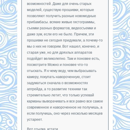
возможностей. Даже для очень старых
моделей, существую прошивки, которые
позволяют получить разные новомодные
прибамбасы. всякие живые гистограммы,
съемки разных форматов, видеосъемки и
даже зум, если его не было. Причем, эти
прошивки не сегодня придумали, а почему-то
мы о них не говорим. Вот нашел, конечно, и
старая уже, но для дряхлых аппаратов
подойдет великолепно. Там и поновее есть,
посмотрите Можно и поновее что-то
отыскать. Я к чему веду, чем выбрасывать
камеру, покупать навороченную, стоит
задуматься сначала о возможностях
апгрейда, а то развитие техники так
стремительно летит, что только успевай
карманы выворачивать и все равно все самое
современное и навороченное не получишь, а
если получишь, оно через несколько месяцев
устареет.
Вот ссылка, кстати.