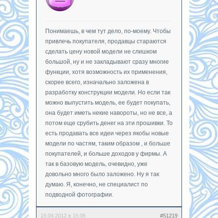
Понимаешь, в чем тут дело, по-моему. Чтобы
привлечь покупателя, продавцы стараются
сделать цену новой модели не слишком
большой, ну и не закладывают сразу многие
функции, хотя возможность их применения,
скорее всего, изначально заложена в
разработку конструкции модели. Но если так
можно выпустить модель, ее будет покупать,
она будет иметь некие навороты, но не все, а
потом еще срубить денег на эти прошивки. То
есть продавать все идеи через якобы новые
модели по частям, таким образом , и больше
покупателей, и больше доходов у фирмы. А
так в базовую модель, очевидно, уже
довольно много было заложено. Ну я так
думаю. Я, конечно, не специалист по
подводной фотографии.
19.04.2012 в 15:06
#51219