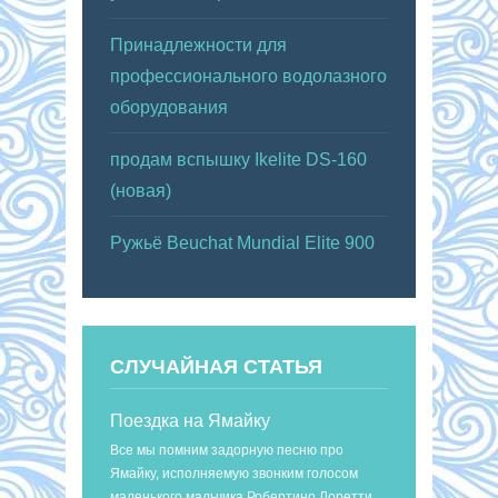
Принадлежности для
профессионального водолазного
оборудования
продам вспышку Ikelite DS-160
(новая)
Ружьё Beuchat Mundial Elite 900
СЛУЧАЙНАЯ СТАТЬЯ
Поездка на Ямайку
Все мы помним задорную песню про
Ямайку, исполняемую звонким голосом
маленького мальчика Робертино Лоретти.