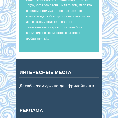
Тогда, когда эта песня была хитом, мало кто
из нас мог подумать, что настанет то
время, когда любой русский человек сможет
легко взять и полететь на этот
таинственный остров. Но, слава богу,
время идет и все меняется. И теперь
любая мечта […]
ИНТЕРЕСНЫЕ МЕСТА
Дахаб – жемчужина для фридайвинга
РЕКЛАМА