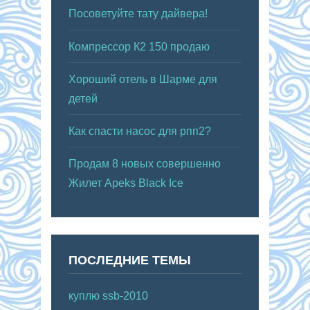
Посоветуйте тату дайвера!
Компрессор К2 150 продаю
Хороший отель в Шарме для
детей
Как спасти насос для рпп2?
Продам 8 новых совершенно
Жилет Apeks Black Ice
ПОСЛЕДНИЕ ТЕМЫ
куплю ssb-2010