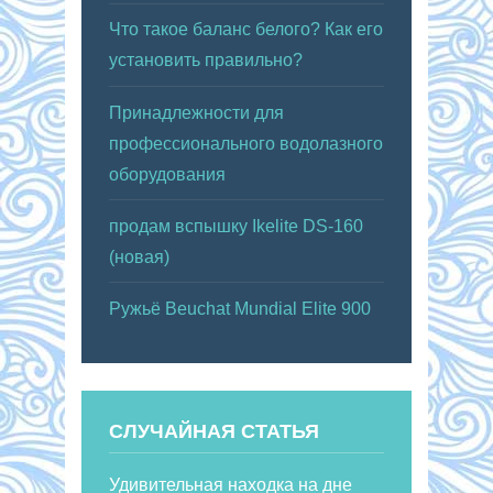
Что такое баланс белого? Как его
установить правильно?
Принадлежности для
профессионального водолазного
оборудования
продам вспышку Ikelite DS-160
(новая)
Ружьё Beuchat Mundial Elite 900
СЛУЧАЙНАЯ СТАТЬЯ
Удивительная находка на дне