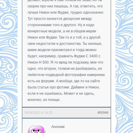
скорее про них пишешь. А так, ответить, что
лучше Никон или Фуджи, трудно однозначно.
Тут просто начнется дискуссия между
сторонниками того и другого. Ну и надо
конкретные модели, а не в общем марки
Никон или Фуджи. Так-то и у той, и у другой
свои недостатки и достоинства. Ты напиши,
какие модели присмотрел и тогда можно
будет, например, сравнить Фуджи C 3400 с
Никон H 500. Я-то вряд ли подскажу, мне что
одно, что второе, толком не разбираюсь, но
любители подводной фотографии наверняка
есть на форуме. А вообще, где-то на сайте
была статья про фотики. Дайвинг и Никон,
если я не ошибаюсь. Может и не здесь,
конечно, но поищи.
09.04.2012 в 14:23
#50946
Аноним