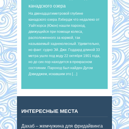
канадского озера
На двенадцатиметровой глубине
канадского озера Лэбердж что недалеко от
Уайтхорса (Юкон) нашли пароход,
движущийся при помощи колеса,
расположенного за кормой, так
называемый заднеколесный. Удивительно,
но факт: судно Эй. Джи. Годдард длиной 33
метра ушло под воду 22 октября 1901 года,
но до сих пор находится в прекрасном
состоянии. Пароход был найден Дугом
Дэвидджем, искавшим это […]
ИНТЕРЕСНЫЕ МЕСТА
Дахаб – жемчужина для фридайвинга