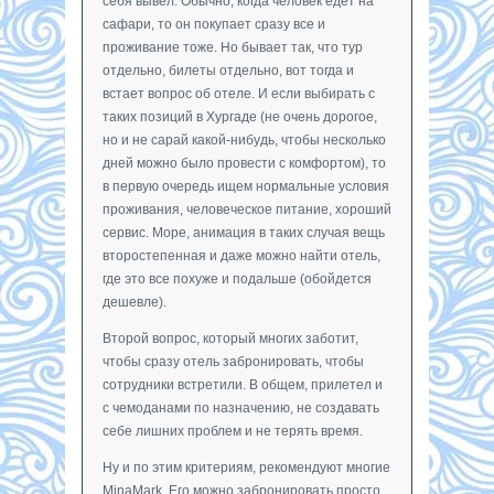
себя вывел. Обычно, когда человек едет на
сафари, то он покупает сразу все и
проживание тоже. Но бывает так, что тур
отдельно, билеты отдельно, вот тогда и
встает вопрос об отеле. И если выбирать с
таких позиций в Хургаде (не очень дорогое,
но и не сарай какой-нибудь, чтобы несколько
дней можно было провести с комфортом), то
в первую очередь ищем нормальные условия
проживания, человеческое питание, хороший
сервис. Море, анимация в таких случая вещь
второстепенная и даже можно найти отель,
где это все похуже и подальше (обойдется
дешевле).
Второй вопрос, который многих заботит,
чтобы сразу отель забронировать, чтобы
сотрудники встретили. В общем, прилетел и
с чемоданами по назначению, не создавать
себе лишних проблем и не терять время.
Ну и по этим критериям, рекомендуют многие
MinaMark. Его можно забронировать просто