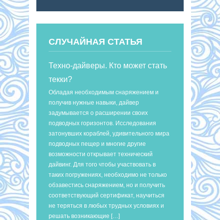
СЛУЧАЙНАЯ СТАТЬЯ
Техно-дайверы. Кто может стать
текки?
Обладая необходимым снаряжением и
получив нужные навыки, дайвер
задумывается о расширении своих
подводных горизонтов. Исследования
затонувших кораблей, удивительного мира
подводных пещер и многие другие
возможности открывает технический
дайвинг. Для того чтобы участвовать в
таких погружениях, необходимо не только
обзавестись снаряжением, но и получить
соответствующий сертификат, научиться
не теряться в любых трудных условиях и
решать возникающие […]