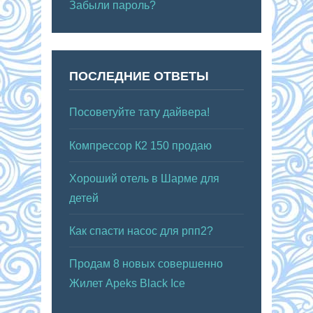
Забыли пароль?
ПОСЛЕДНИЕ ОТВЕТЫ
Посоветуйте тату дайвера!
Компрессор К2 150 продаю
Хороший отель в Шарме для
детей
Как спасти насос для рпп2?
Продам 8 новых совершенно
Жилет Apeks Black Ice