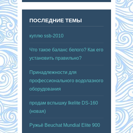
ПОСЛЕДНИЕ ТЕМЫ
куплю ssb-2010
Что такое баланс белого? Как его
установить правильно?
Принадлежности для
профессионального водолазного
оборудования
продам вспышку Ikelite DS-160
(новая)
Ружьё Beuchat Mundial Elite 900