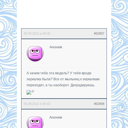
05.09.2012 в 05:00
#52907
Аноним
А зачем тебе эта модель? У тебя вроде
зеркалка была? Все от мыльниц к зеркалкам
переходят, а ты наоборот. Деградируешь.
05.09.2012 в 05:02
#52908
Аноним