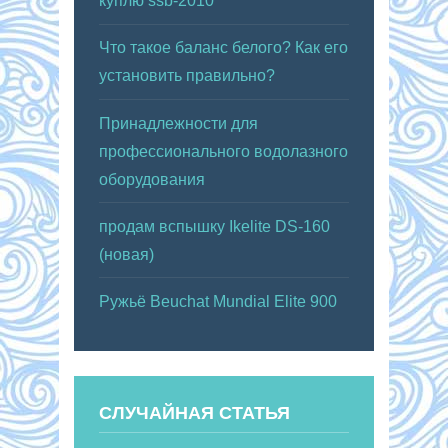
куплю ssb-2010
Что такое баланс белого? Как его
установить правильно?
Принадлежности для
профессионального водолазного
оборудования
продам вспышку Ikelite DS-160
(новая)
Ружьё Beuchat Mundial Elite 900
СЛУЧАЙНАЯ СТАТЬЯ