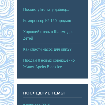
Посоветуйте тату дайвера!
Компрессор К2 150 продаю
Хороший отель в Шарме для
детей
Как спасти насос для рпп2?
Продам 8 новых совершенно
Жилет Apeks Black Ice
ПОСЛЕДНИЕ ТЕМЫ