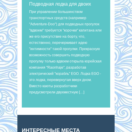
Подводная лодка для двоих
При управлении большинством
транспортных средств (например
"Adventure-Doo") для подводных прогулок
"вдвоем" требуется "корочки" капитана или
же его присутствие на борту, что,
естественно, перечеркивает идею
"интимности" такой прогулки. Прекрасную
возможность совершить подводную
прогулку только вдвоем открыла корейская
компания "Raonhaje", разработав
электрический "корабль" EGO. Лодка EGO -
это лодка, перевернутая вверх дном.
Вместо каюты разработчики
предусмотрели двухместную […]
ИНТЕРЕСНЫЕ МЕСТА