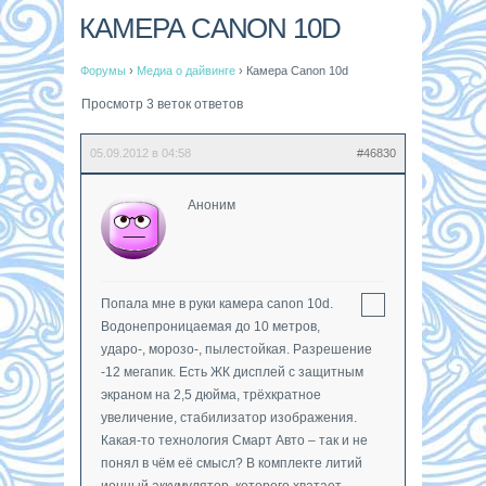
КАМЕРА CANON 10D
Форумы
›
Медиа о дайвинге
›
Камера Canon 10d
Просмотр 3 веток ответов
05.09.2012 в 04:58
#46830
Аноним
Попала мне в руки камера canon 10d.
Водонепроницаемая до 10 метров,
ударо-, морозо-, пылестойкая. Разрешение
-12 мегапик. Есть ЖК дисплей с защитным
экраном на 2,5 дюйма, трёхкратное
увеличение, стабилизатор изображения.
Какая-то технология Смарт Авто – так и не
понял в чём её смысл? В комплекте литий
ионный аккумулятор, которого хватает