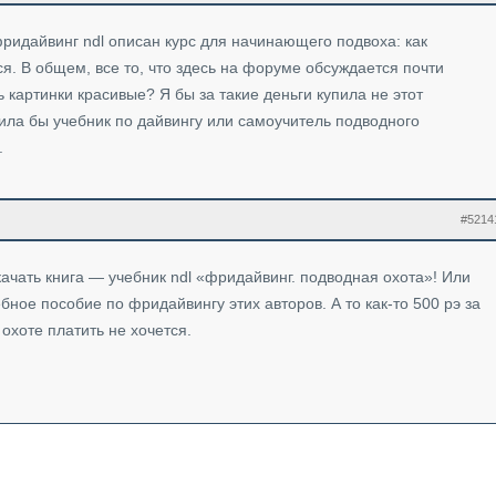
 фридайвинг ndl описан курс для начинающего подвоха: как
ся. В общем, все то, что здесь на форуме обсуждается почти
 картинки красивые? Я бы за такие деньги купила не этот
ила бы учебник по дайвингу или самоучитель подводного
.
#5214
ачать книга — учебник ndl «фридайвинг. подводная охота»! Или
бное пособие по фридайвингу этих авторов. А то как-то 500 рэ за
охоте платить не хочется.