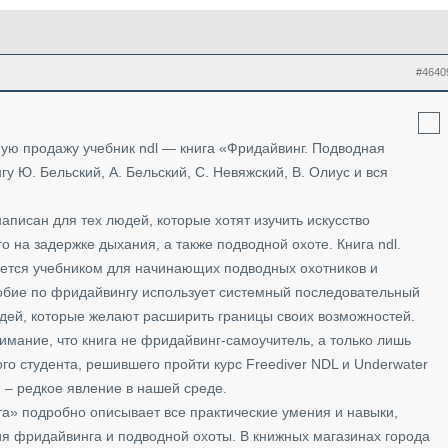
#4640
ую продажу учебник ndl — книга «Фридайвинг. Подводная
у Ю. Бельский, А. Бельский, С. Невяжский, В. Олиус и вся
аписан для тех людей, которые хотят изучить искусство
о на задержке дыхания, а также подводной охоте. Книга ndl.
ается учебником для начинающих подводных охотников и
обие по фридайвингу использует системный последовательный
юдей, которые желают расширить границы своих возможностей.
имание, что книга не фридайвинг-самоучитель, а только лишь
о студента, решившего пройти курс Freediver NDL и Underwater
 – редкое явление в нашей среде.
та» подробно описывает все практические умения и навыки,
я фридайвинга и подводной охоты. В книжных магазинах города