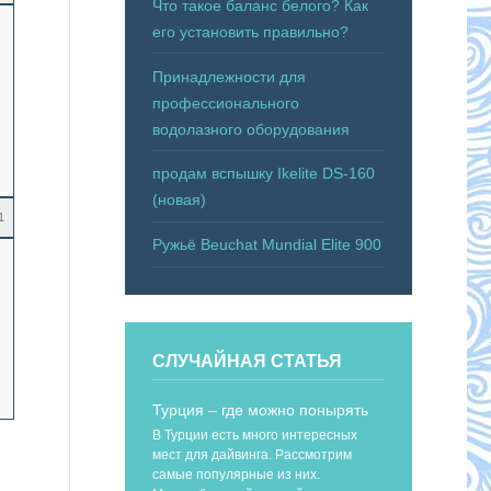
Что такое баланс белого? Как
его установить правильно?
Принадлежности для
профессионального
водолазного оборудования
продам вспышку Ikelite DS-160
(новая)
1
Ружьё Beuchat Mundial Elite 900
СЛУЧАЙНАЯ СТАТЬЯ
Турция – где можно понырять
В Турции есть много интересных
мест для дайвинга. Рассмотрим
самые популярные из них.