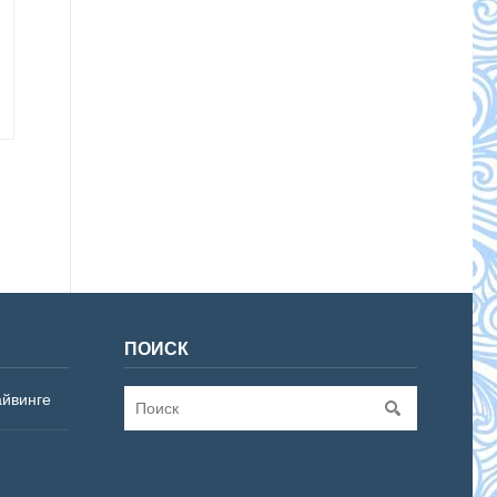
ПОИСК
айвинге