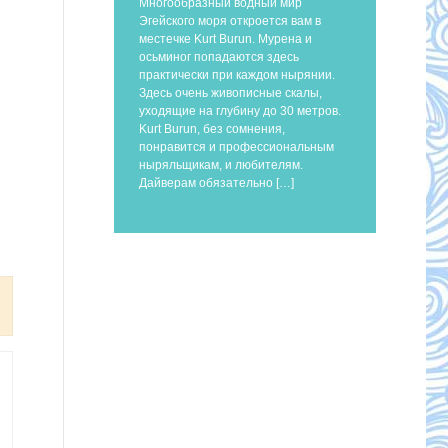
Многообразный водный мир
Эгейского моря откроется вам в
местечке Kurt Burun. Мурена и
осьминог попадаются здесь
практически при каждом нырянии.
Здесь очень живописные скалы,
уходящие на глубину до 30 метров.
Kurt Burun, без сомнения,
понравится и профессиональным
ныряльщикам, и любителям.
Дайверам обязательно […]