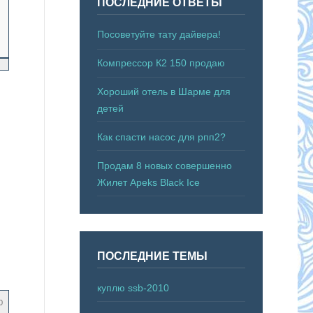
ПОСЛЕДНИЕ ОТВЕТЫ
Посоветуйте тату дайвера!
Компрессор К2 150 продаю
Хороший отель в Шарме для
детей
Как спасти насос для рпп2?
Продам 8 новых совершенно
Жилет Apeks Black Ice
ПОСЛЕДНИЕ ТЕМЫ
куплю ssb-2010
0