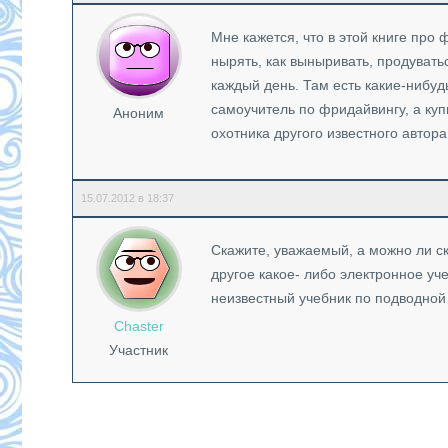
Мне кажется, что в этой книге про
нырять, как выныривать, продувать
каждый день. Там есть какие-нибудь
самоучитель по фридайвингу, а куп
Аноним
охотника другого известного автора
15.07.2012 в 18:37
Скажите, уважаемый, а можно ли ск
другое какое- либо электронное уче
неизвестный учебник по подводной 
Chaster
Участник