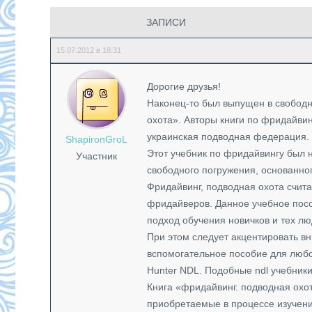
ЗАПИСИ
15.07.2012 в 18:31
Дорогие друзья!
Наконец-то был выпущен в свободн
охота». Авторы книги по фридайвинг
украинская подводная федерация.
ShapironGroL
Этот учебник по фридайвингу был н
Участник
свободного погружения, основанног
Фридайвинг, подводная охота счит
фридайверов. Данное учебное пос
подход обучения новичков и тех л
При этом следует акцентировать вн
вспомогательное пособие для любог
Hunter NDL. Подобные ndl учебники
Книга «фридайвинг. подводная охо
приобретаемые в процессе изучени