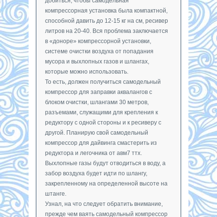
добиться, чтобы самодельная
компрессорная установка была компактной,
способной давить до 12-15 кг на см, ресивер
литров на 20-40. Вся проблема заключается
в «доноре» компрессорной установки,
системе очистки воздуха от попадания
мусора и выхлопных газов и шлангах,
которые можно использовать.
То есть, должен получиться самодельный
компрессор для заправки аквалангов с
блоком очистки, шлангами 30 метров,
разъемами, служащими для крепления к
редуктору с одной стороны и к ресиверу с
другой. Планирую свой самодельный
компрессор для дайвинга смастерить из
редуктора и легочника от авм7 ттх.
Выхлопные газы будут отводиться в воду, а
забор воздуха будет идти по шлангу,
закрепленному на определенной высоте на
штанге.
Узнал, на что следует обратить внимание,
прежде чем ваять самодельный компрессор