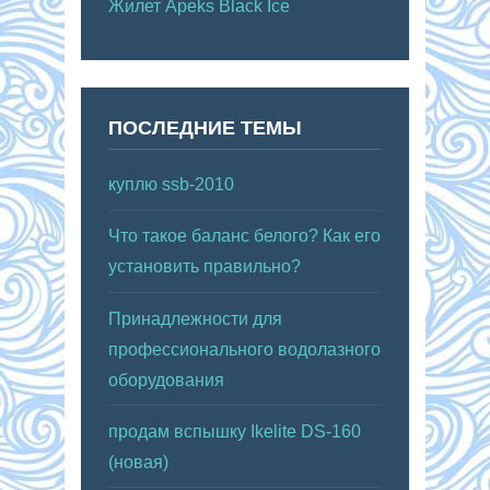
Жилет Apeks Black Ice
ПОСЛЕДНИЕ ТЕМЫ
куплю ssb-2010
Что такое баланс белого? Как его
установить правильно?
Принадлежности для
профессионального водолазного
оборудования
продам вспышку Ikelite DS-160
(новая)