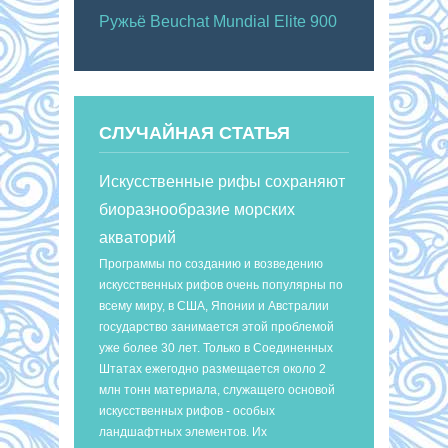
Ружьё Beuchat Mundial Elite 900
СЛУЧАЙНАЯ СТАТЬЯ
Искусственные рифы сохраняют
биоразнообразие морских
акваторий
Программы по созданию и возведению
искусственных рифов очень популярны по
всему миру, в США, Японии и Австралии
государство занимается этой проблемой
уже более 30 лет. Только в Соединенных
Штатах ежегодно размещается около 2
млн тонн материала, служащего основой
искусственных рифов - особых
ландшафтных элементов. Их