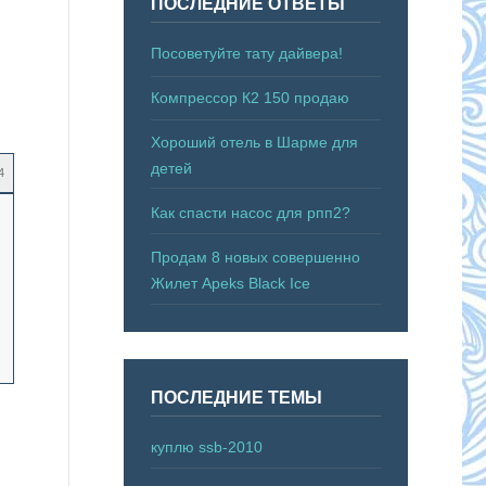
ПОСЛЕДНИЕ ОТВЕТЫ
Посоветуйте тату дайвера!
Компрессор К2 150 продаю
Хороший отель в Шарме для
детей
4
Как спасти насос для рпп2?
Продам 8 новых совершенно
Жилет Apeks Black Ice
ПОСЛЕДНИЕ ТЕМЫ
куплю ssb-2010