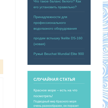
Что такое баланс белого? Как
его установить правильно?
Принадлежности для
профессионального
водолазного оборудования
продам вспышку Ikelite DS-160
(новая)
Ружьё Beuchat Mundial Elite 900
СЛУЧАЙНАЯ СТАТЬЯ
Красное море – есть на что
посмотреть!
Подводный мир Красного моря
очень разнообразен, он поразит