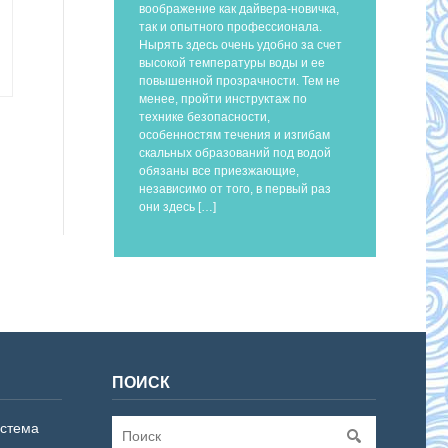
воображение как дайвера-новичка,
так и опытного профессионала.
Нырять здесь очень удобно за счет
высокой температуры воды и ее
повышенной прозрачности. Тем не
менее, пройти инструктаж по
технике безопасности,
особенностям течения и изгибам
скальных образований под водой
обязаны все приезжающие,
независимо от того, в первый раз
они здесь […]
ПОИСК
истема