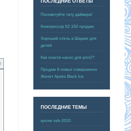
ПОСЛЕДНИЕ ОТВЕТЫ
Посоветуйте тату дайвера!
Компрессор К2 150 продаю
Хороший отель в Шарме для
детей
Как спасти насос для рпп2?
2
Продам 8 новых совершенно
Жилет Apeks Black Ice
ПОСЛЕДНИЕ ТЕМЫ
куплю ssb-2010