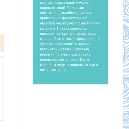
выставочный аквариум медуз-
перевертышей. Маленьких
обитателей Индийского океана
привезли из дружественного
европейского музея и поместили на
карантин. Пять студенистых
прозрачных комочков, диаметром
всего по 8 см каждый, сразу приняли
удобное положение: выпрямив
вверх свои ниточки-щупальца,
поплыли по аквариуму, словно
перевернутые зонтики. Таким
способом медузы передвигаются и
питаются в […]