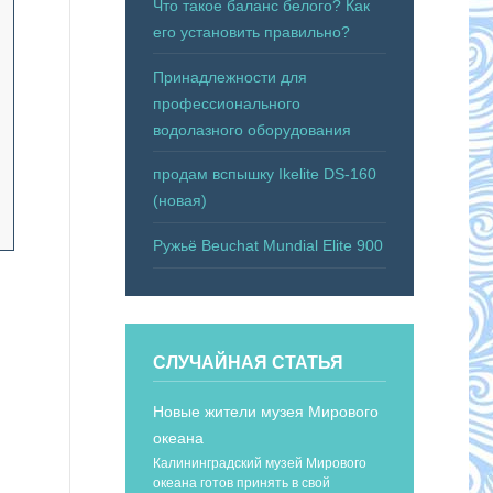
Что такое баланс белого? Как
его установить правильно?
Принадлежности для
профессионального
водолазного оборудования
продам вспышку Ikelite DS-160
(новая)
Ружьё Beuchat Mundial Elite 900
СЛУЧАЙНАЯ СТАТЬЯ
Новые жители музея Мирового
океана
Калининградский музей Мирового
океана готов принять в свой