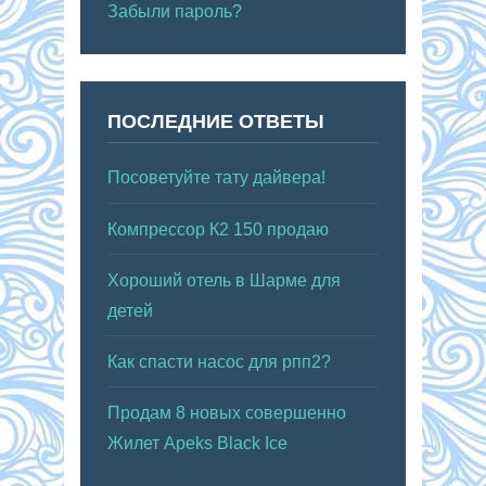
Забыли пароль?
ПОСЛЕДНИЕ ОТВЕТЫ
Посоветуйте тату дайвера!
Компрессор К2 150 продаю
Хороший отель в Шарме для
детей
Как спасти насос для рпп2?
Продам 8 новых совершенно
Жилет Apeks Black Ice