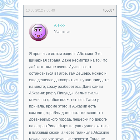
13.03.2012 в 05:49
#50687
Alexxx
Участник
Я прошлым летом ездил в Абхазию. Это
шикарная страна, даже несмотря на то, что
дайвинг там не очень. Лучше всего
остановиться в Гагре, там дешево, можно и
еще дешевле договориться, ну как приедете
на место, сразу разберетесь. Дайв сайты
Абхазии: риф у Пицунды, белые скалы,
можно на крабов поохотиться в Гагре у
причала. Кроме этого, в Абхазии есть
самолет, корабль, даже останки какого-то
древнеримского города, пещерки по дороге
на остров Рица. Нырять туда лучше ехать не
в пляжный сезон, а через границу в Абхазию
можно все что хочешь перевезти. Там еще