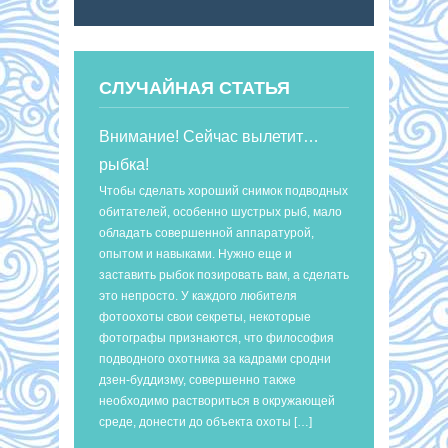
СЛУЧАЙНАЯ СТАТЬЯ
Внимание! Сейчас вылетит…
рыбка!
Чтобы сделать хороший снимок подводных
обитателей, особенно шустрых рыб, мало
обладать совершенной аппаратурой,
опытом и навыками. Нужно еще и
заставить рыбок позировать вам, а сделать
это непросто. У каждого любителя
фотоохоты свои секреты, некоторые
фотографы признаются, что философия
подводного охотника за кадрами сродни
дзен-буддизму, совершенно также
необходимо раствориться в окружающей
среде, донести до объекта охоты […]