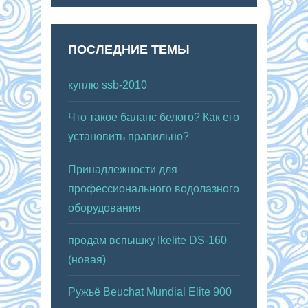
ПОСЛЕДНИЕ ТЕМЫ
куплю ssb-2010
Что такое баланс белого? Как его
установить правильно?
Принадлежности для
профессионального водолазного
оборудования
продам вспышку Ikelite DS-160
(новая)
Ружьё Beuchat Mundial Elite 900