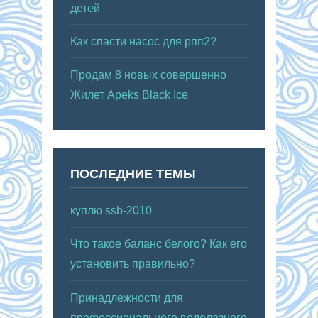
детей
Как спасти насос для рпп2?
Продам 8 новых совершенно
Жилет Apeks Black Ice
ПОСЛЕДНИЕ ТЕМЫ
куплю ssb-2010
Что такое баланс белого? Как его
установить правильно?
Принадлежности для
профессионального водолазного