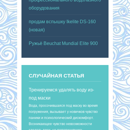
оборудования
продам вспышку Ikelite DS-160
(новая)
Ружьё Beuchat Mundial Elite 900
СЛУЧАЙНАЯ СТАТЬЯ
Тренируемся удалять воду из-
под маски
Вода, просочившаяся под маску во время
погружения, вызывает у новичков чувство
паники и психологический дискомфорт.
Возникающее чувство невозможности
сделать вдох, не поперхнувшись