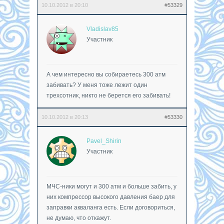
10.10.2012 в 20:10
#53329
Vladislav85
Участник
А чем интересно вы собираетесь 300 атм
забивать? У меня тоже лежит один
трехсотник, никто не берется его забивать!
10.10.2012 в 20:13
#53330
Pavel_Shirin
Участник
МЧС-ники могут и 300 атм и больше забить, у
них компрессор высокого давления баер для
заправки акваланга есть. Если договориться,
не думаю, что откажут.