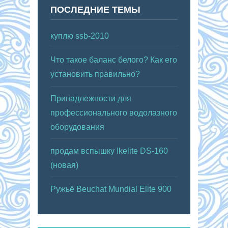
ПОСЛЕДНИЕ ТЕМЫ
куплю ssb-2010
Что такое баланс белого? Как его
установить правильно?
Принадлежности для
профессионального водолазного
оборудования
продам вспышку Ikelite DS-160
(новая)
Ружьё Beuchat Mundial Elite 900