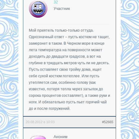
32
Участник
Мой приятель только-только оттуда.
Однозначный ответ – пусть костюм не тащит,
замерзнет в таком. В Черном море в конце
лета температура на поверхности может
доходить до двадцати градусов, а вот на
глубине в тридцать метров чуть ли не десять.
Пусть оставляет свою тройку дома, ищет
себе сухой костюм потеплее. Или пусть
утепляется сам, особенно голову (как
известно, потеря тепла через затылок до
сорока процентов составляет), а также руки и
ноги. И обязательно пусть пьет горячий чай
до и после погружений.
20.08.2012 в 10:03
#52665
Аноним