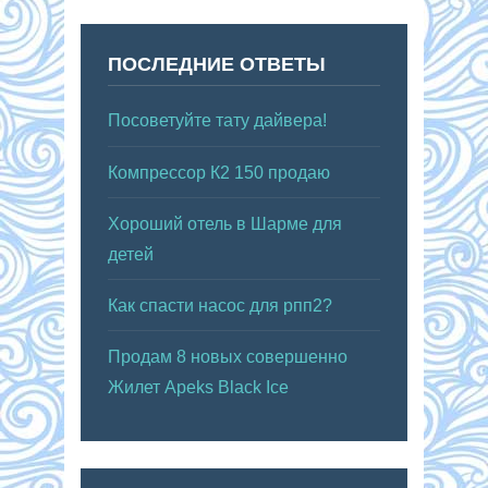
ПОСЛЕДНИЕ ОТВЕТЫ
Посоветуйте тату дайвера!
Компрессор К2 150 продаю
Хороший отель в Шарме для
детей
Как спасти насос для рпп2?
Продам 8 новых совершенно
Жилет Apeks Black Ice