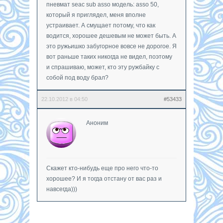
пневмат seac sub asso модель: asso 50,
который я приглядел, меня вполне
устраивает. А смущает потому, что как
водится, хорошее дешевым не может быть. А
это ружьишко забугорное вовсе не дорогое. Я
вот раньше таких никогда не видел, поэтому
и спрашиваю, может, кто эту ружбайку с
собой под воду брал?
22.10.2012 в 04:50
#53433
Аноним
Скажет кто-нибудь еще про него что-то
хорошее? И я тогда отстану от вас раз и
навсегда)))