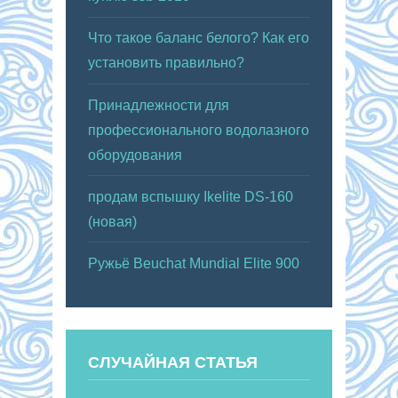
Что такое баланс белого? Как его
установить правильно?
Принадлежности для
профессионального водолазного
оборудования
продам вспышку Ikelite DS-160
(новая)
Ружьё Beuchat Mundial Elite 900
СЛУЧАЙНАЯ СТАТЬЯ