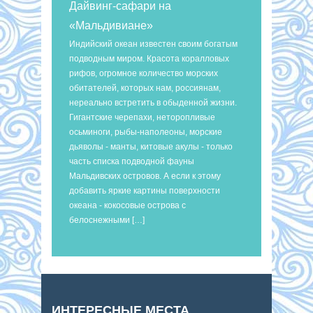
Дайвинг-сафари на
«Мальдивиане»
Индийский океан известен своим богатым
подводным миром. Красота коралловых
рифов, огромное количество морских
обитателей, которых нам, россиянам,
нереально встретить в обыденной жизни.
Гигантские черепахи, неторопливые
осьминоги, рыбы-наполеоны, морские
дьяволы - манты, китовые акулы - только
часть списка подводной фауны
Мальдивских островов. А если к этому
добавить яркие картины поверхности
океана - кокосовые острова с
белоснежными […]
ИНТЕРЕСНЫЕ МЕСТА