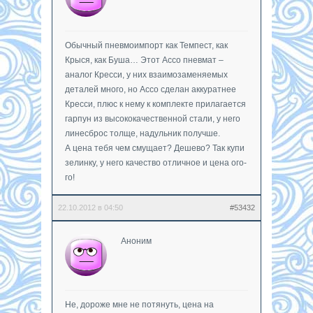
Обычный пневмоимпорт как Темпест, как
Крыся, как Буша… Этот Aссо пневмат –
аналог Кресси, у них взаимозаменяемых
деталей много, но Ассо сделан аккуратнее
Кресси, плюс к нему к комплекте прилагается
гарпун из высококачественной стали, у него
линесброс толще, надульник получше.
А цена тебя чем смущает? Дешево? Так купи
зелинку, у него качество отличное и цена ого-
го!
22.10.2012 в 04:50
#53432
Аноним
Не, дороже мне не потянуть, цена на