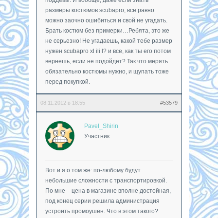
размеры костюмов scubapro, все равно
можно заочно ошибиться и свой не угадать.
Брать костюм без примерки…Ребята, это же
не серьезно! Не угадаешь, какой тебе размер
нужен scubapro xl ili l? и все, как ты его потом
вернешь, если не подойдет? Так что мерять
обязательно костюмы нужно, и щупать тоже
перед покупкой.
08.11.2012 в 18:55
#53579
Pavel_Shirin
Участник
Вот и я о том же: по-любому будут
небольшие сложности с транспортировкой.
По мне – цена в магазине вполне достойная,
под конец серии решила администрация
устроить промоушен. Что в этом такого?