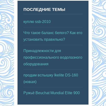
ПОСЛЕДНИЕ ТЕМЫ
куплю ssb-2010
Что такое баланс белого? Как его
установить правильно?
Принадлежности для
профессионального водолазного
оборудования
продам вспышку Ikelite DS-160
(новая)
Ружьё Beuchat Mundial Elite 900