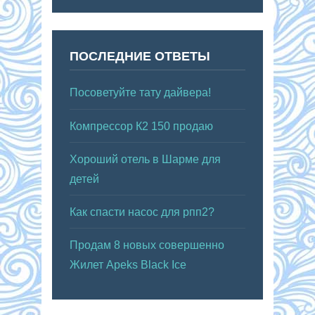
ПОСЛЕДНИЕ ОТВЕТЫ
Посоветуйте тату дайвера!
Компрессор К2 150 продаю
Хороший отель в Шарме для
детей
Как спасти насос для рпп2?
Продам 8 новых совершенно
Жилет Apeks Black Ice