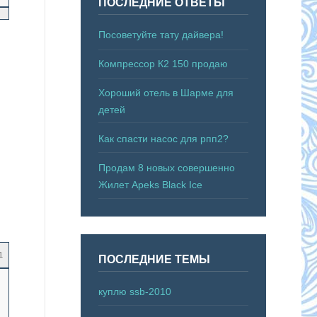
ПОСЛЕДНИЕ ОТВЕТЫ
Посоветуйте тату дайвера!
Компрессор К2 150 продаю
Хороший отель в Шарме для
детей
Как спасти насос для рпп2?
Продам 8 новых совершенно
Жилет Apeks Black Ice
1
ПОСЛЕДНИЕ ТЕМЫ
куплю ssb-2010