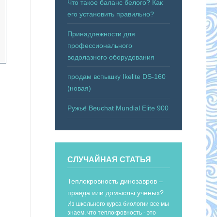
Что такое баланс белого? Как
его установить правильно?
Принадлежности для
профессионального
водолазного оборудования
продам вспышку Ikelite DS-160
(новая)
Ружьё Beuchat Mundial Elite 900
СЛУЧАЙНАЯ СТАТЬЯ
Теплокровность динозавров –
правда или домыслы ученых?
Из школьного курса биологии все мы
знаем, что теплокровность - это