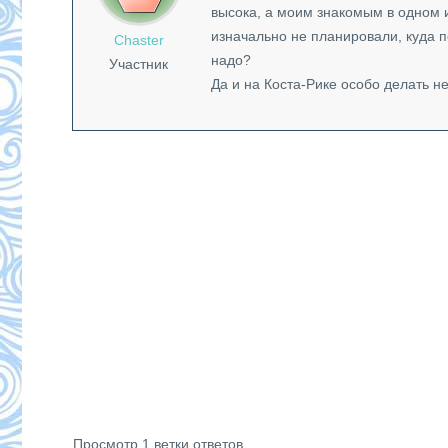
высока, а моим знакомым в одном и
изначально не планировали, куда п
Chaster
надо?
Участник
Да и на Коста-Рике особо делать не
Просмотр 1 ветки ответов