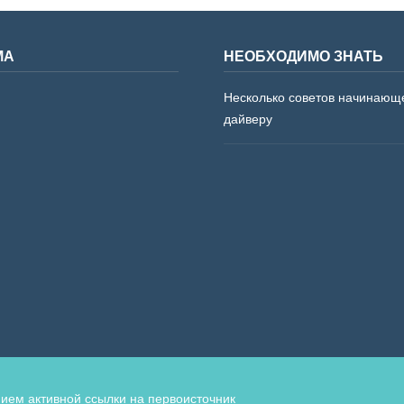
МА
НЕОБХОДИМО ЗНАТЬ
Несколько советов начинающ
дайверу
ием активной ссылки на первоисточник