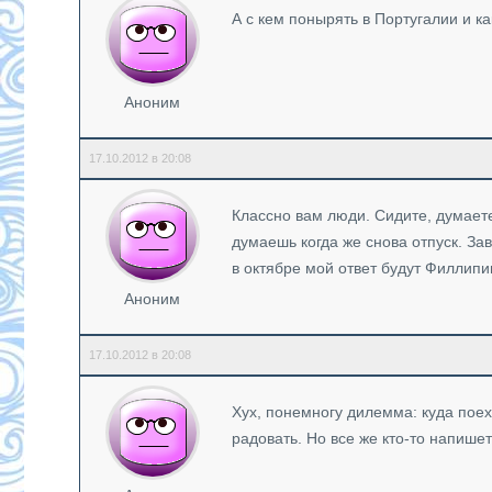
А с кем понырять в Португалии и 
Аноним
17.10.2012 в 20:08
Классно вам люди. Сидите, думаете
думаешь когда же снова отпуск. За
в октябре мой ответ будут Филлипи
Аноним
17.10.2012 в 20:08
Хух, понемногу дилемма: куда поех
радовать. Но все же кто-то напиш