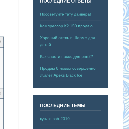
ПОСЛЕДНИЕ ОТВЕТЫ
Посоветуйте тату дайвера!
Компрессор К2 150 продаю
Хороший отель в Шарме для
5
детей
Как спасти насос для рпп2?
Продам 8 новых совершенно
Жилет Apeks Black Ice
6
ПОСЛЕДНИЕ ТЕМЫ
куплю ssb-2010