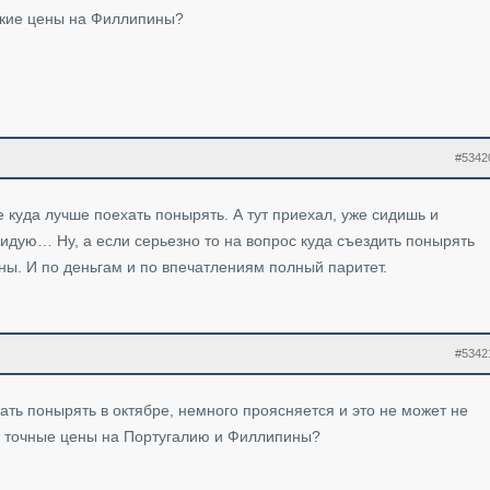
какие цены на Филлипины?
#5342
 куда лучше поехать понырять. А тут приехал, уже сидишь и
видую… Ну, а если серьезно то на вопрос куда съездить понырять
ны. И по деньгам и по впечатлениям полный паритет.
#5342
ать понырять в октябре, немного проясняется и это не может не
ет точные цены на Португалию и Филлипины?