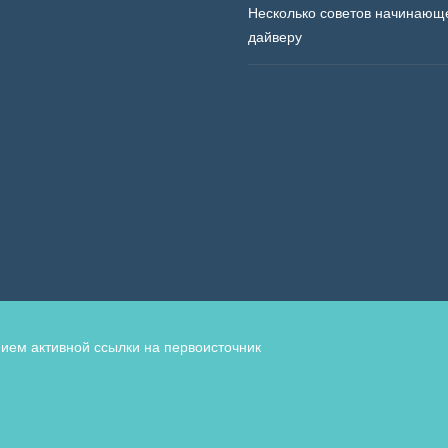
Несколько советов начинающ
дайверу
ием активной ссылки на первоисточник