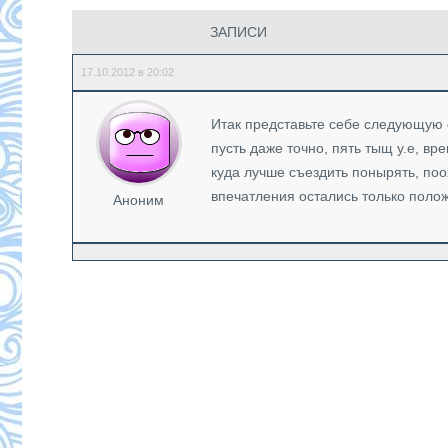
ЗАПИСИ
17.10.2012 в 20:02
Итак представьте себе следующую 
пусть даже точно, пять тыщ у.е, вр
куда лучше съездить понырять, поох
впечатления остались только поло
Аноним