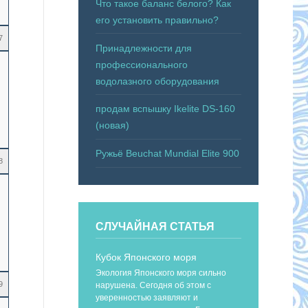
Что такое баланс белого? Как
его установить правильно?
7
Принадлежности для
профессионального
водолазного оборудования
продам вспышку Ikelite DS-160
(новая)
Ружьё Beuchat Mundial Elite 900
8
СЛУЧАЙНАЯ СТАТЬЯ
Кубок Японского моря
Экология Японского моря сильно
9
нарушена. Сегодня об этом с
уверенностью заявляют и