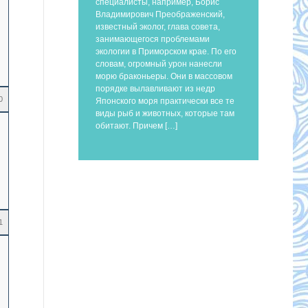
специалисты, например, Борис
Владимирович Преображенский,
известный эколог, глава совета,
занимающегося проблемами
экологии в Приморском крае. По его
словам, огромный урон нанесли
морю браконьеры. Они в массовом
порядке вылавливают из недр
0
Японского моря практически все те
виды рыб и животных, которые там
обитают. Причем […]
1