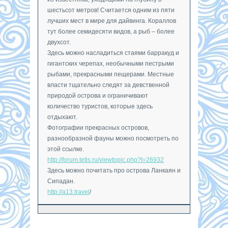
шестьсот метров! Считается одним из пяти
лучших мест в мире для дайвинга. Кораллов
тут более семидесяти видов, а рыб – более
двухсот.
Здесь можно насладиться стаями барракуд и
гигантских черепах, необычными пестрыми
рыбами, прекрасными пещерами. Местные
власти тщательно следят за девственной
природой острова и ограничивают
количество туристов, которые здесь
отдыхают.
Фотографии прекрасных островов,
разнообразной фауны можно посмотреть по
этой ссылке.
http://forum.tetis.ru/viewtopic.php?t=26932
Здесь можно почитать про острова Ланкаян и
Сипадан.
http://a13.travel
/