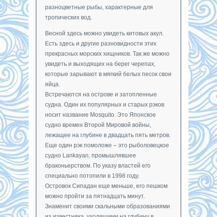
разноцветные рыбы, характерные для
тропических вод.
Весной здесь можно увидеть китовых акул.
Есть здесь и другие разновидности этих
прекрасных морских хищников. Так же можно
увидеть и выходящих на берег черепах,
которые зарывают в мягкий белых песок свои
яйца.
Встречаются на острове и затопленные
судна. Один их популярных и старых рэков
носит название Mosquito. Это Японское
судно времен Второй Мировой войны,
лежащее на глубине в двадцать пять метров.
Еще один рэк помоложе – это рыболовецкое
судно Lankayan, промышлявшее
браконьерством. По указу властей его
специально потопили в 1998 году.
Островок Сипадан еще меньше, его пешком
можно пройти за пятнадцать минут.
Знаменит своими скальными образованиями
из известняка, уходящими на глубину в