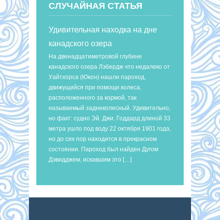
СЛУЧАЙНАЯ СТАТЬЯ
Удивительная находка на дне
канадского озера
На двенадцатиметровой глубине
канадского озера Лэбердж что недалеко от
Уайтхорса (Юкон) нашли пароход,
движущийся при помощи колеса,
расположенного за кормой, так
называемый заднеколесный. Удивительно,
но факт: судно Эй. Джи. Годдард длиной 33
метра ушло под воду 22 октября 1901 года,
но до сих пор находится в прекрасном
состоянии. Пароход был найден Дугом
Дэвидджем, искавшим это […]