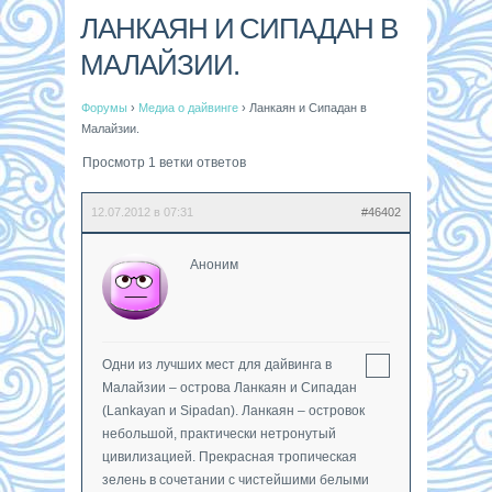
ЛАНКАЯН И СИПАДАН В
МАЛАЙЗИИ.
Форумы
›
Медиа о дайвинге
›
Ланкаян и Сипадан в
Малайзии.
Просмотр 1 ветки ответов
12.07.2012 в 07:31
#46402
Аноним
Одни из лучших мест для дайвинга в
Малайзии – острова Ланкаян и Сипадан
(Lankayan и Sipadan). Ланкаян – островок
небольшой, практически нетронутый
цивилизацией. Прекрасная тропическая
зелень в сочетании с чистейшими белыми