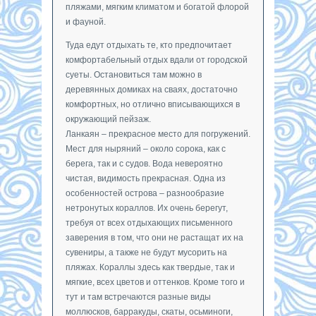
пляжами, мягким климатом и богатой флорой
и фауной.
Туда едут отдыхать те, кто предпочитает
комфортабельный отдых вдали от городской
суеты. Остановиться там можно в
деревянных домиках на сваях, достаточно
комфортных, но отлично вписывающихся в
окружающий пейзаж.
Ланкаян – прекрасное место для погружений.
Мест для ныряний – около сорока, как с
берега, так и с судов. Вода невероятно
чистая, видимость прекрасная. Одна из
особенностей острова – разнообразие
нетронутых кораллов. Их очень берегут,
требуя от всех отдыхающих письменного
заверения в том, что они не растащат их на
сувениры, а также не будут мусорить на
пляжах. Кораллы здесь как твердые, так и
мягкие, всех цветов и оттенков. Кроме того и
тут и там встречаются разные виды
моллюсков, барракуды, скаты, осьминоги,