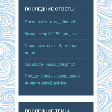
ПОСЛЕДНИЕ ОТВЕТЫ
Посоветуйте тату дайвера!
Компрессор К2 150 продаю
Хороший отель в Шарме для
детей
Как спасти насос для рпп2?
Продам 8 новых совершенно
Жилет Apeks Black Ice
ПОСЛЕДНИЕ ТЕМЫ