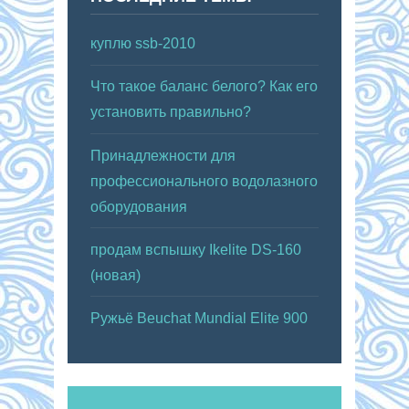
куплю ssb-2010
Что такое баланс белого? Как его
установить правильно?
Принадлежности для
профессионального водолазного
оборудования
продам вспышку Ikelite DS-160
(новая)
Ружьё Beuchat Mundial Elite 900