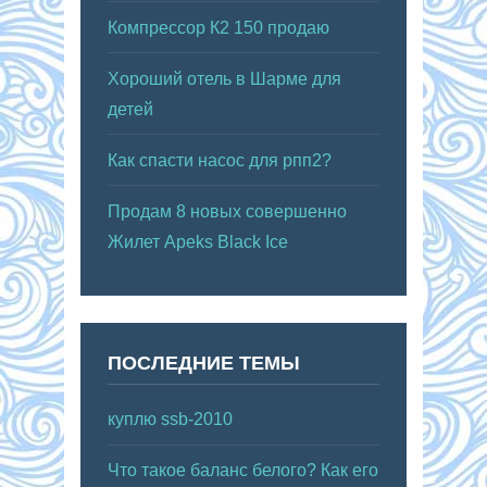
Компрессор К2 150 продаю
Хороший отель в Шарме для
детей
Как спасти насос для рпп2?
Продам 8 новых совершенно
Жилет Apeks Black Ice
ПОСЛЕДНИЕ ТЕМЫ
куплю ssb-2010
Что такое баланс белого? Как его