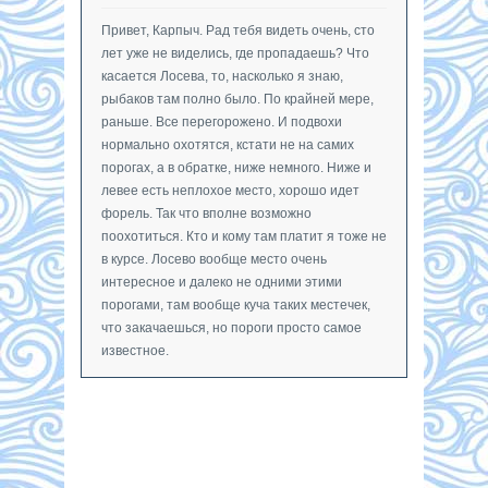
Привет, Карпыч. Рад тебя видеть очень, сто
лет уже не виделись, где пропадаешь? Что
касается Лосева, то, насколько я знаю,
рыбаков там полно было. По крайней мере,
раньше. Все перегорожено. И подвохи
нормально охотятся, кстати не на самих
порогах, а в обратке, ниже немного. Ниже и
левее есть неплохое место, хорошо идет
форель. Так что вполне возможно
поохотиться. Кто и кому там платит я тоже не
в курсе. Лосево вообще место очень
интересное и далеко не одними этими
порогами, там вообще куча таких местечек,
что закачаешься, но пороги просто самое
известное.