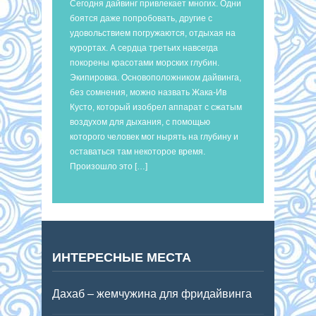
Сегодня дайвинг привлекает многих. Одни
боятся даже попробовать, другие с
удовольствием погружаются, отдыхая на
курортах. А сердца третьих навсегда
покорены красотами морских глубин.
Экипировка. Основоположником дайвинга,
без сомнения, можно назвать Жака-Ив
Кусто, который изобрел аппарат с сжатым
воздухом для дыхания, с помощью
которого человек мог нырять на глубину и
оставаться там некоторое время.
Произошло это […]
ИНТЕРЕСНЫЕ МЕСТА
Дахаб – жемчужина для фридайвинга