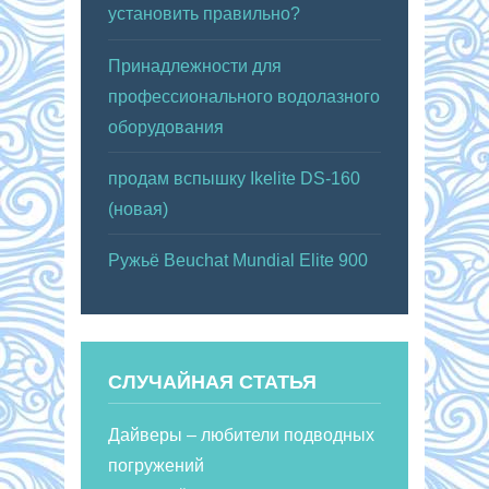
установить правильно?
Принадлежности для
профессионального водолазного
оборудования
продам вспышку Ikelite DS-160
(новая)
Ружьё Beuchat Mundial Elite 900
СЛУЧАЙНАЯ СТАТЬЯ
Дайверы – любители подводных
погружений