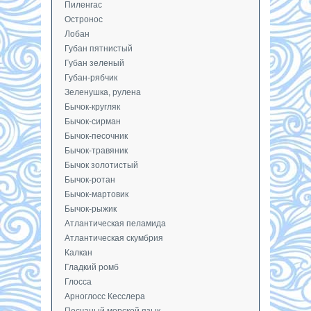
Пиленгас
Остронос
Лобан
Губан пятнистый
Губан зеленый
Губан-рябчик
Зеленушка, рулена
Бычок-кругляк
Бычок-сирман
Бычок-песочник
Бычок-травяник
Бычок золотистый
Бычок-ротан
Бычок-мартовик
Бычок-рыжик
Атлантическая пеламида
Атлантическая скумбрия
Калкан
Гладкий ромб
Глосса
Арноглосс Кесслера
Песчаный морской язык