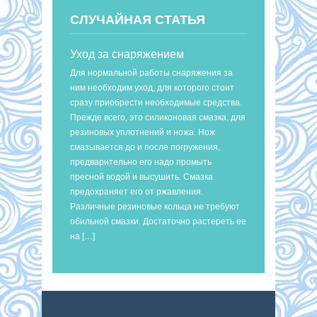
СЛУЧАЙНАЯ СТАТЬЯ
Уход за снаряжением
Для нормальной работы снаряжения за
ним необходим уход, для которого стоит
сразу приобрести необходимые средства.
Прежде всего, это силиконовая смазка, для
резиновых уплотнений и ножа. Нож
смазывается до и после погружения,
предварительно его надо промыть
пресной водой и высушить. Смазка
предохраняет его от ржавления.
Различные резиновые кольца не требуют
обильной смазки. Достаточно растереть ее
на […]