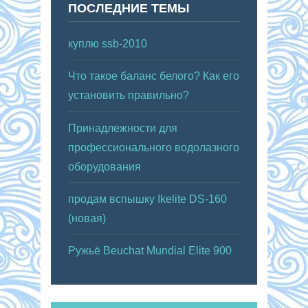
ПОСЛЕДНИЕ ТЕМЫ
куплю ssb-2010
Что такое баланс белого? Как его
установить правильно?
Принадлежности для
профессионального водолазного
оборудования
продам вспышку Ikelite DS-160
(новая)
Ружьё Beuchat Mundial Elite 900