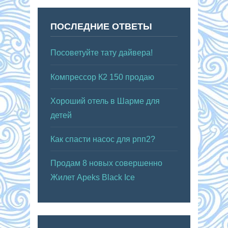
ПОСЛЕДНИЕ ОТВЕТЫ
Посоветуйте тату дайвера!
Компрессор К2 150 продаю
Хороший отель в Шарме для
детей
Как спасти насос для рпп2?
Продам 8 новых совершенно
Жилет Apeks Black Ice