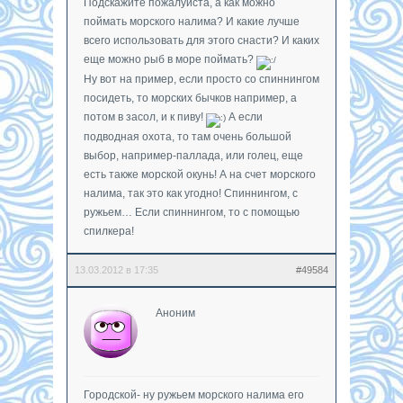
Подскажите пожалуйста, а как можно
поймать морского налима? И какие лучше
всего использовать для этого снасти? И каких
еще можно рыб в море поймать?
Ну вот на пример, если просто со спиннингом
посидеть, то морских бычков например, а
потом в засол, и к пиву!
А если
подводная охота, то там очень большой
выбор, например-паллада, или голец, еще
есть также морской окунь! А на счет морского
налима, так это как угодно! Спиннингом, с
ружьем… Если спиннингом, то с помощью
спилкера!
13.03.2012 в 17:35
#49584
Аноним
Городской- ну ружьем морского налима его