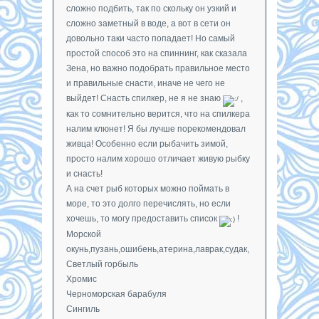
сложно подбить, так по скольку он узкий и
сложно заметный в воде, а вот в сети он
довольно таки часто попадает! Но самый
простой способ это на спиннинг, как сказала
Зена, но важно подобрать правильное место
и правильные снасти, иначе не чего не
выйдет! Снасть спилкер, не я не знаю
,
как то сомнительно верится, что на спилкера
налим клюнет! Я бы лучше порекомендовал
живца! Особенно если рыбачить зимой,
просто налим хорошо отличает живую рыбку
и снасть!
А на счет рыб которых можно поймать в
море, то это долго перечислять, но если
хочешь, то могу предоставить список
!
Морской
окунь,пузань,ошибень,атерина,лаврак,судак,
Светлый горбыль
Хромис
Черноморская барабуля
Сингиль