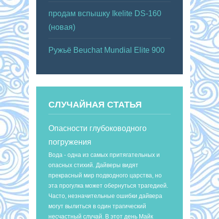
продам вспышку Ikelite DS-160
(новая)
Ружьё Beuchat Mundial Elite 900
СЛУЧАЙНАЯ СТАТЬЯ
Опасности глубоководного
погружения
Вода - одна из самых притягательных и
опасных стихий. Дайверы видят
прекрасный мир подводного царства, но
эта прогулка может обернуться трагедией.
Часто, незначительные ошибки дайвера
могут вылиться в один трагический
несчастный случай. В этот день Майк