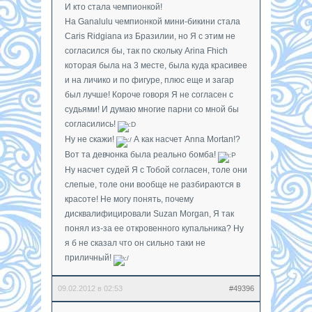
И кто стала чемпионкой!
На Ganalulu чемпионкой мини-бикини стала
Caris Ridgiana из Бразилии, но Я с этим не
согласился бы, так по скольку Arina Fhich
которая была на 3 месте, была куда красивее
и на личико и по фигуре, плюс еще и загар
был лучше! Короче говоря Я не согласен с
судьями! И думаю многие парни со мной бы
согласились!
Ну не скажи!
А как насчет Anna Mortan!?
Вот та девчонка была реально бомба!
Ну насчет судей Я с Тобой согласен, толе они
слепые, толе они вообще не разбираются в
красоте! Не могу понять, почему
дисквалифицировали Suzan Morgan, Я так
понял из-за ее откровенного купальника? Ну
я б не сказал что он сильно таки не
приличный!
09.02.2012 в 02:53
#49396