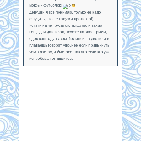
мокрых футболок!
Девушки я все понимаю, только не надо
флудить, это не так уж и противно!)
Кстати на чет русалок, придумали такую
вещь для дайвиров, похоже на хвост рыбы,
одеваешь один хвост большой на две ноги и
плаваешь,говорят удобнее если привыкнуть
чем в ластах, и быстрее, так что если кто уже
испробовал отпишитесь!