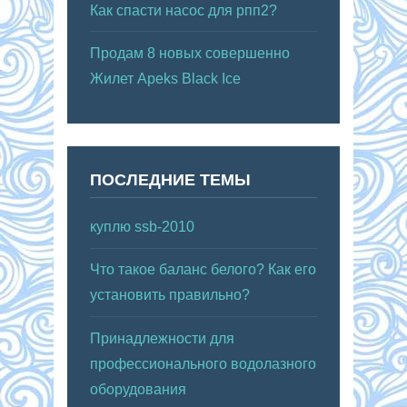
Как спасти насос для рпп2?
Продам 8 новых совершенно
Жилет Apeks Black Ice
ПОСЛЕДНИЕ ТЕМЫ
куплю ssb-2010
Что такое баланс белого? Как его
установить правильно?
Принадлежности для
профессионального водолазного
оборудования