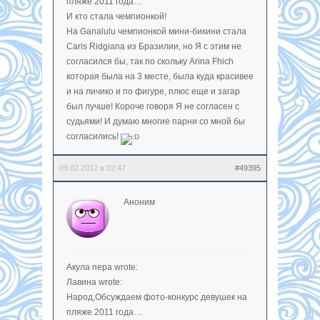
пляже 2011 года…
И кто стала чемпионкой!
На Ganalulu чемпионкой мини-бикини стала
Caris Ridgiana из Бразилии, но Я с этим не
согласился бы, так по скольку Arina Fhich
которая была на 3 месте, была куда красивее
и на личико и по фигуре, плюс еще и загар
был лучше! Короче говоря Я не согласен с
судьями! И думаю многие парни со мной бы
согласились!
09.02.2012 в 02:47
#49395
Аноним
Акула пера wrote:
Лавина wrote:
Народ,Обсуждаем фото-конкурс девушек на
пляже 2011 года…