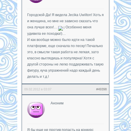
Городской-Да! Я видела Jecika Uwilton! Хоть я
и женщина, но мне не зависно сказать что
она лучше всех!…
Особенно меня
удивила ее походка!)…
И как вообще можно было идти на такой
платформе, еще сначала по песку! Печально
это, в смысли такая работа не легкая, зато
классно выглядишь и популярна! Хотя с
другой стороны не легко поддерживать такую
фигуру, куча упражнений надо каждый день
делать и т.д.!
09.02.2012 в 03:07
#49398
Аноним
Я бы еще не против попасть на конкурс