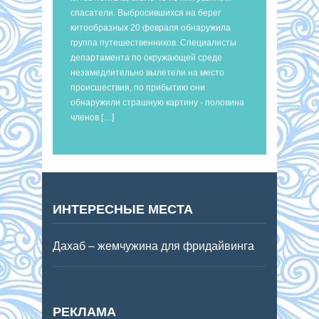
спасатели. Выбросившихся на берег
китообразных 20 февраля обнаружила
группа путешественников. Специалисты
департамента по окружающей среде
незамедлительно вылетели на место
происшествия, по прибытию они
обнаружили страшную картину - половина
членов […]
ИНТЕРЕСНЫЕ МЕСТА
Дахаб – жемчужина для фридайвинга
РЕКЛАМА