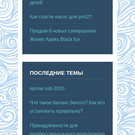
детей
Как спасти насос для рпп2?
Продам 8 новых совершенно
Жилет Apeks Black Ice
ПОСЛЕДНИЕ ТЕМЫ
куплю ssb-2010
Что такое баланс белого? Как его
установить правильно?
Принадлежности для
профессионального водолазного