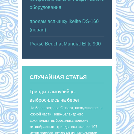
оборудования
продам вспышку Ikelite DS-160
(новая)
Ружьё Beuchat Mundial Elite 900
СЛУЧАЙНАЯ СТАТЬЯ
Гринды-самоубийцы
выбросились на берег
На берег острова Стюарт, находящегося в
южной части Ново-Зеландского
архипелага, выбросились морские
китообразные - гринды, вся стая из 107
китов погибла, около 48 из них усыпили