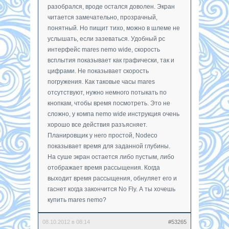
разобрался, вроде остался доволен. Экран
читается замечательно, прозрачный,
понятный. Но пищит тихо, можно в шлеме не
услышать, если зазеваться. Удобный pc
интерфейс mares nemo wide, скорость
всплытия показывает как графически, так и
цифрами. Не показывает скорость
погружения. Как таковые часы mares
отсутствуют, нужно немного потыкать по
кнопкам, чтобы время посмотреть. Это не
сложно, у компа nemo wide инструкция очень
хорошо все действия разъясняет.
Планировщик у него простой, Nodeco
показывает время для заданной глубины.
На суше экран остается либо пустым, либо
отображает время рассыщения. Когда
выходит время рассыщения, обнуляет его и
гаснет когда закончится No Fly. А ты хочешь
купить mares nemo?
08.10.2012 в 08:14
#53265